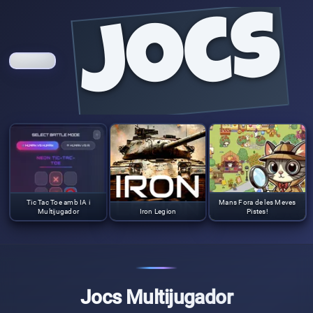
jocs
Tic Tac Toe amb IA i
Mans Fora de les Meves
Multijugador
Iron Legion
Pistes!
Jocs Multijugador