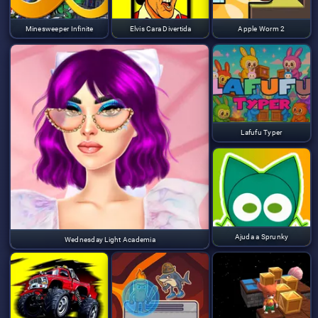
Minesweeper Infinite
Elvis Cara Divertida
Apple Worm 2
Lafufu Typer
Ajuda a Sprunky
Wednesday Light Academia