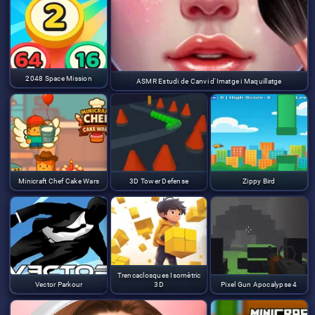
2048 Space Mission
ASMR Estudi de Canvi d'Imatge i Maquillatge
Minicraft Chef Cake Wars
3D Tower Defense
Zippy Bird
Trencaclosques Isomètric
Vector Parkour
3D
Pixel Gun Apocalypse 4