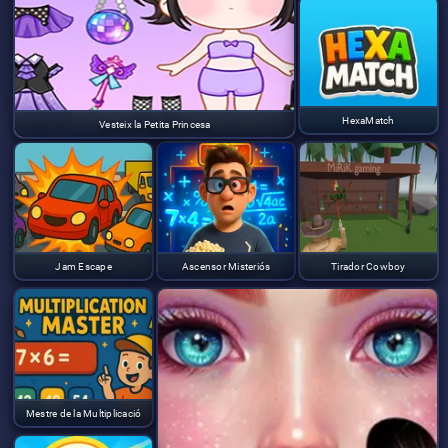
HexaMatch
Vesteix la Petita Princesa
Jam Escape
Ascensor Misteriós
Tirador Cowboy
Mestre de la Multiplicació