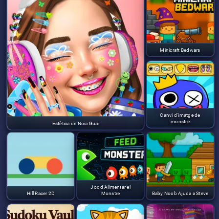
Minicraft Bedwars
Canvi d'imatge de
monstre
Estètica de Noia Guai
Joc d'Alimentar el
Hill Racer 2D
Monstre
Baby Noob Ajuda a Steve