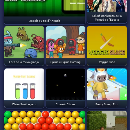
Edició Uniformes de la
Tornada a l'Escola
Joc de Fusió d'Animals
Fora de la meva granja!
Sprunki Squid Gaming
Veggie Slice
Water Sort Legend
Cosmic Clicker
Pretty Sheep Run