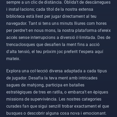
sempre a un clic de distància. Oblida't de descàrregues
i instal·lacions; cada títol de la nostra extensa
biblioteca està llest per jugar directament al teu
navegador. Tant si tens uns minuts lliures com hores
per perdre't en nous mons, la nostra plataforma ofereix
accés sense interrupcions a diversió il·limitada. Des de
trencaclosques que desafien la ment fins a acció
d'alta tensió, el teu pròxim joc preferit t'espera aquí
mateix.
Explora una col·lecció diversa adaptada a cada tipus
de jugador. Desafia la teva ment amb intricades
sagues de mahjong, participa en batalles
estratègiques de tres en ratlla, o embarca't en èpiques
missions de supervivència. Les nostres categories
curades fan que sigui senzill trobar exactament el que
busques o descobrir alguna cosa nova i emocionant.