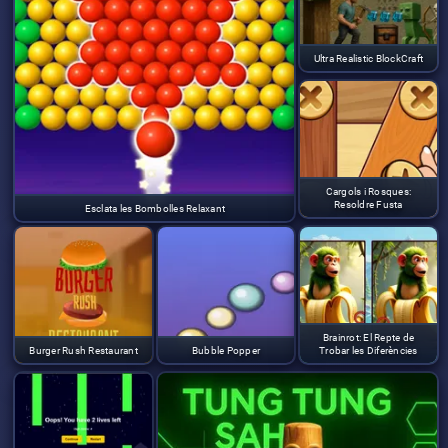
Ultra Realistic BlockCraft
Cargols i Rosques:
Resoldre Fusta
Esclata les Bombolles Relaxant
Brainrot: El Repte de
Burger Rush Restaurant
Bubble Popper
Trobar les Diferències