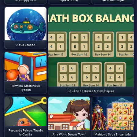
Joc Zippy Bird
Space Surfer
Neon Ball Slope
Aqua Escape
Terminal Master Bus
Tycoon
Equilibri de Caixes Matemàtiques
Rescat de Peixos: Tira de
la Clavilla
Aha World Dream Town
Mahjong Saga Encantada