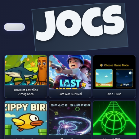
jocs
Brainrot Estrelles
Amagades
LastWar Survival
Dino Rush