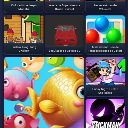
Coloració de Jeeps
Arena de Supervivència
Les Aventures de
Monstre
Italian Brainrot
Whiskers
Trallero Tung Tung
Marble Snap: Joc de
Chicken
Simulador de Cotxes 3D
Trencaclosques de Colors
Friday Night Funkin
Unblocked