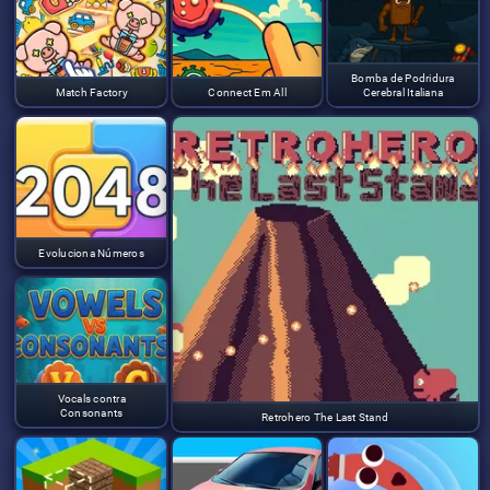
Bomba de Podridura
Match Factory
Connect Em All
Cerebral Italiana
Evoluciona Números
Vocals contra
Consonants
Retrohero The Last Stand