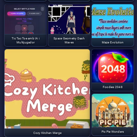
Tic Tac Toe amb IA i
Space Geometry Dash
Multijugador
Waves
Maze Evolution
Foodies 2048
Pic Pie Wonders
Cozy Kitchen Merge