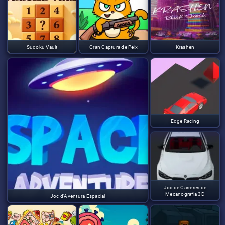
Sudoku Vault
Gran Captura de Peix
Krashen
Edge Racing
Joc de Carreres de
Mecanografia 3D
Joc d'Aventura Espacial