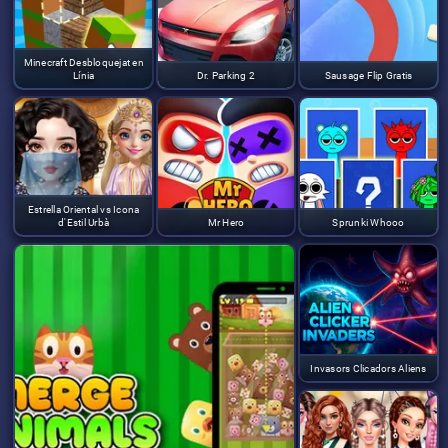
Minecraft Desbloquejat en
Línia
Dr. Parking 2
Sausage Flip Gratis
Estrella Oriental vs Icona
d'Estil Urbà
Mr Hero
Sprunki Whooo
Invasors Clicadors Aliens