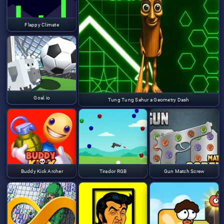
Flappy Climate
Goal.io
Tung Tung Sahur a Geometry Dash
Buddy Kick Archer
Tirador RGB
Gun Match Screw