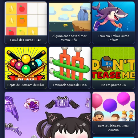
Alguna cosa sota el mar:
Tralalero Tralala Cursa
Fusió de Fruites 2048
Versió Difícil
Infinita
Repte de Diamant de Billar
Trencaclosques de Pins
No em provoquis
Herois Globus: Cursa i
Ascens