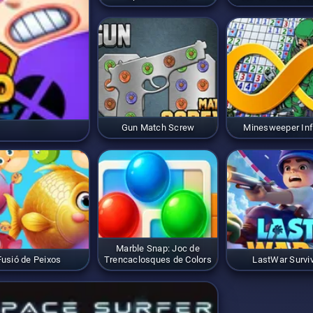
Gun Match Screw
Minesweeper Inf
Marble Snap: Joc de
Fusió de Peixos
Trencaclosques de Colors
LastWar Surviv