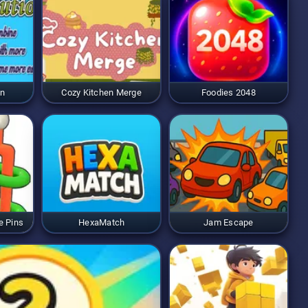
on
Cozy Kitchen Merge
Foodies 2048
e Pins
HexaMatch
Jam Escape