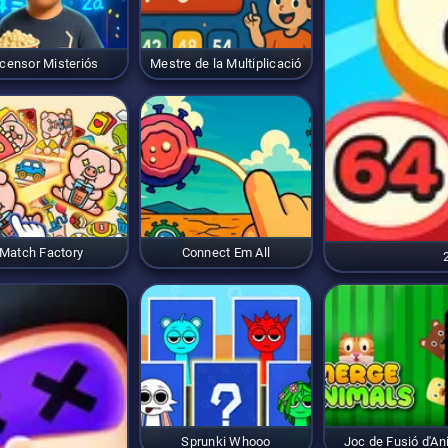
censor Misteriós
Mestre de la Multiplicació
Match Factory
Connect Em All
Sprunki Whooo
Joc de Fusió d'An