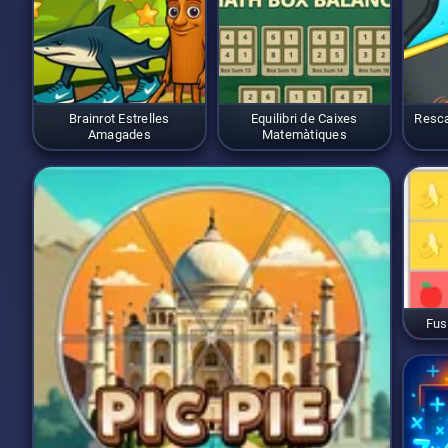
Brainrot Estrelles
Equilibri de Caixes
Resca
Amagades
Matemàtiques
Fus