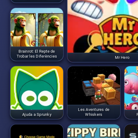
Brainrot: El Repte de
Trobar les Diferències
Mr Hero
Les Aventures de
Ajuda a Sprunky
Whiskers