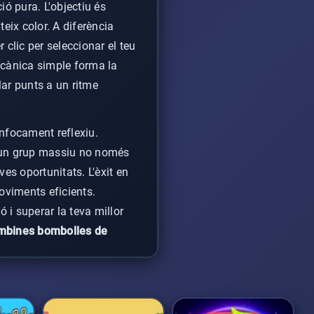
ió pura. L'objectiu és
eix color. A diferència
 clic per seleccionar el teu
ecànica simple forma la
lar punts a un ritme
enfocament reflexiu.
ar un grup massiu no només
s oportunitats. L'èxit en
oviments eficients.
 i superar la teva millor
mbines bombolles de