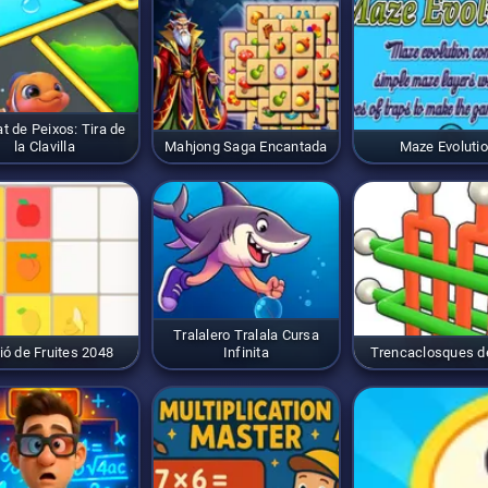
t de Peixos: Tira de
la Clavilla
Mahjong Saga Encantada
Maze Evoluti
Tralalero Tralala Cursa
ió de Fruites 2048
Infinita
Trencaclosques d