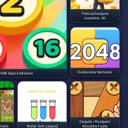
Trencaclosques
Isomètric 3D
Evoluciona Números
2048 Space Mission
Cargols i Rosques:
imals
Water Sort Legend
Resoldre Fusta