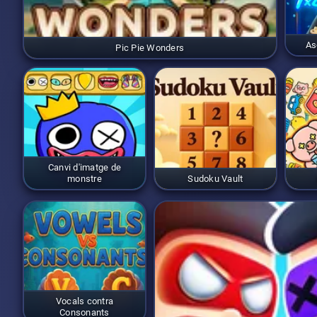
As
Pic Pie Wonders
Canvi d'imatge de
monstre
Sudoku Vault
Vocals contra
Consonants