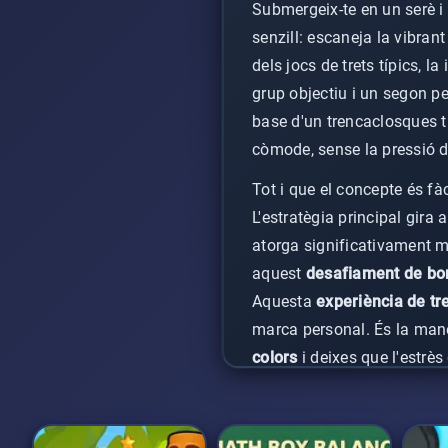
Submergeix-te en un serè i
senzill: escaneja la vibran
dels jocs de trets típics, l
grup objectiu i un segon p
base d'un trencaclosques tr
còmode, sense la pressió 
Tot i que el concepte és fà
L'estratègia principal gir
atorga significativament m
aquest
desafiament de bom
Aquesta
experiència de tr
marca personal. És la mane
colors
i deixes que l'estrès 