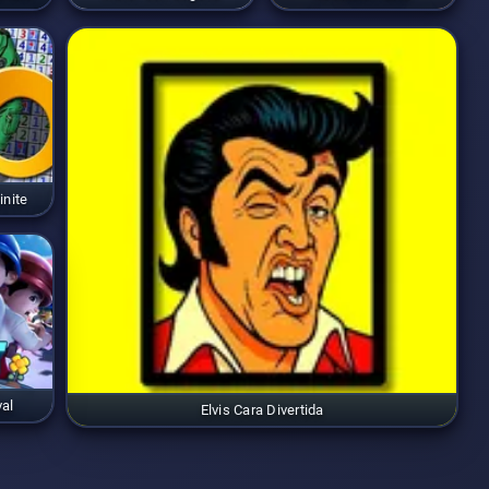
inite
al
Elvis Cara Divertida