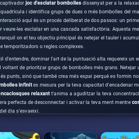
 captivador
joc d'esclatar bombolles
dissenyat per a la relaxac
t quadrícula i identifica grups de dues o més bombolles del mat
a interacció aquí és un procés deliberat de dos passos: un primer
er veure-les esclatar en una cascada satisfactòria. Aquesta m
anquil on el teu objectiu principal és netejar el tauler i acumu
de temporitzadors o regles complexes.
cil d'entendre, dominar l'art de la puntuació alta requereix un 
a al voltant de prioritzar grups de bombolles més grans. Netej
és punts, sinó que també crea més espai perquè es formin nove
bolles infinit
es mesura per la teva capacitat d'encadenar m
encaclosques relaxant
t'anima a aguditzar la teva concentració
ra perfecta de desconnectar i activar la teva ment mentre
co
del dia s'esvaeixi.