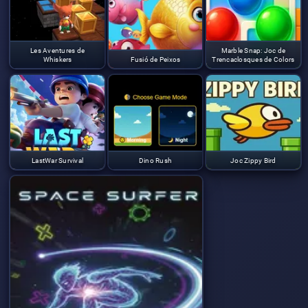
Les Aventures de
Marble Snap: Joc de
Whiskers
Fusió de Peixos
Trencaclosques de Colors
LastWar Survival
Dino Rush
Joc Zippy Bird