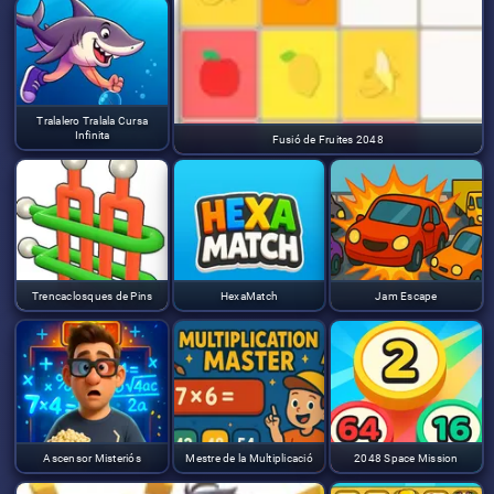
Tralalero Tralala Cursa
Infinita
Fusió de Fruites 2048
Trencaclosques de Pins
HexaMatch
Jam Escape
Ascensor Misteriós
Mestre de la Multiplicació
2048 Space Mission