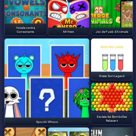
Vocals contra
Consonants
Mr Hero
Joc de Fusió d'Animals
Water Sort Legend
Esclata les Bombolles
Relaxant
Sprunki Whooo