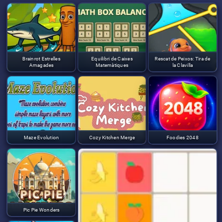
Brainrot Estrelles
Equilibri de Caixes
Rescat de Peixos: Tira de
Amagades
Matemàtiques
la Clavilla
Maze Evolution
Cozy Kitchen Merge
Foodies 2048
Pic Pie Wonders