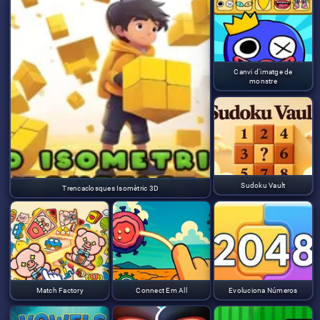
Canvi d'imatge de
monstre
Sudoku Vault
Trencaclosques Isomètric 3D
Match Factory
Connect Em All
Evoluciona Números