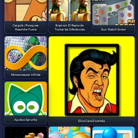
Cargols i Rosques:
Brainrot: El Repte de
Resoldre Fusta
Trobar les Diferències
Gun Match Screw
Minesweeper Infinite
Ajuda a Sprunky
Elvis Cara Divertida