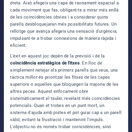
dreta. Això afegeix una capa de raonament espacial a
cada moviment que fas, obligant-te a mirar més enllà
de les coincidències òbvies i a considerar quins
parells desbloquejaran més possibilitats futures. Un
rellotge que avança afegeix una sensació d'urgència,
impulsant-te a trobar connexions de manera ràpida i
eficient.
L'èxit en aquest joc depèn de la previsió i de la
coincidència estratègica de fitxes
. En lloc de
simplement netejar els primers parells que veus, una
tàctica millor és prioritzar les fitxes de les capes
superiors o aquelles que bloquegen la majoria de les
altres peces. Aquest enfocament obre
sistemàticament el tauler, revelant més coincidències
potencials. Quan et trobes en un punt mort, un
sistema d'ajuda amb pistes et pot guiar cap a un parell
vàlid, evitant la frustració i mantenint l'impuls.
L'objectiu no és només trobar coincidències, sinó