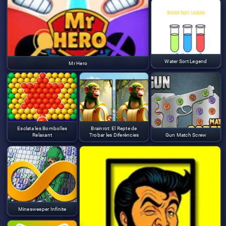
Water Sort Legend
Mr Hero
Esclata les Bombolles
Brainrot: El Repte de
Relaxant
Trobar les Diferències
Gun Match Screw
Minesweeper Infinite