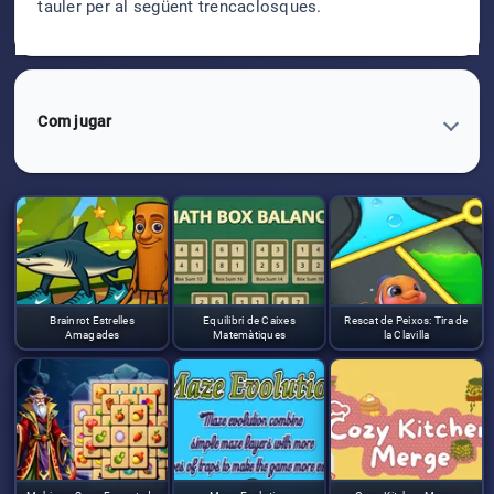
tauler per al següent trencaclosques.
Com jugar
Brainrot Estrelles
Equilibri de Caixes
Rescat de Peixos: Tira de
Amagades
Matemàtiques
la Clavilla