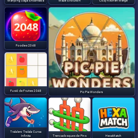
Mahjong Saga Encantada
Maze Evolution
Cozy Kitchen Merge
Foodies 2048
Fusió de Fruites 2048
Pic Pie Wonders
Tralalero Tralala Cursa
Infinita
Trencaclosques de Pins
HexaMatch