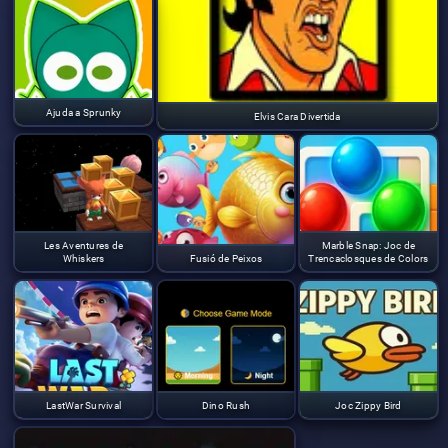
Ajuda a Sprunky
Elvis Cara Divertida
Les Aventures de
Marble Snap: Joc de
Whiskers
Fusió de Peixos
Trencaclosques de Colors
LastWar Survival
Dino Rush
Joc Zippy Bird