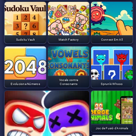
Sudoku Vault
Match Factory
Connect Em All
Vocals contra
Evoluciona Números
Consonants
Sprunki Whooo
Joc de Fusió d'Animals