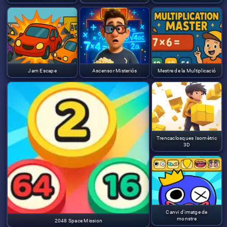
Jam Escape
Ascensor Misteriós
Mestre de la Multiplicació
Trencaclosques Isomètric
3D
Canvi d'imatge de
monstre
2048 Space Mission