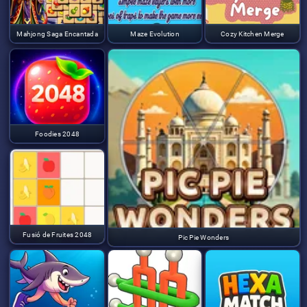
Mahjong Saga Encantada
Maze Evolution
Cozy Kitchen Merge
Foodies 2048
Fusió de Fruites 2048
Pic Pie Wonders