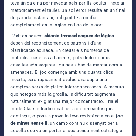
teva única eina per navegar pels perills ocults i netejar
metòdicament el tauler. Un sol error resulta en un final
de partida instantani, obligant-te a confiar
completament en la lògica en lloc de la sort.
L'èxit en aquest
clàssic trencaclosques de lògica
depèn del reconeixement de patrons i d'una
planificació acurada. En creuar els números de
múltiples caselles adjacents, pots deduir quines
caselles són segures i quines s'han de marcar com a
amenaces. El joc comença amb uns quants clics
incerts, però ràpidament evoluciona cap a una
complexa xarxa de pistes interconnectades. A mesura
que neteges més la graella, la dificultat augmenta
naturalment, exigint una major concentració. Tria el
mode Clàssic tradicional per a un trencaclosques
contingut, o posa a prova la teva resistència en el
joc
de mines sense fi
, un camp continu dissenyat per a
aquells que volen portar el seu pensament estratègic