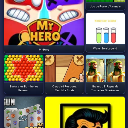
Joc de Fusió d'Animals
Water Sort Legend
Mr Hero
Esclata les Bombolles
Cargols i Rosques:
Brainrot: El Repte de
Relaxant
Resoldre Fusta
Trobar les Diferències