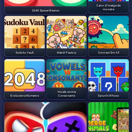
Canvi d'imatge de
monstre
2048 Space Mission
Sudoku Vault
Match Factory
Connect Em All
Vocals contra
Evoluciona Números
Consonants
Sprunki Whooo