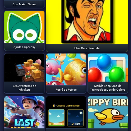
Gun Match Screw
Ajuda a Sprunky
Elvis Cara Divertida
Les Aventures de
Marble Snap: Joc de
Whiskers
Fusió de Peixos
Trencaclosques de Colors