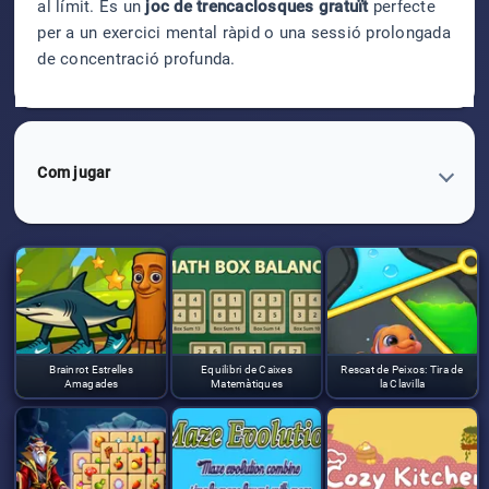
al límit. És un
joc de trencaclosques gratuït
perfecte
per a un exercici mental ràpid o una sessió prolongada
de concentració profunda.
Com jugar
Brainrot Estrelles
Equilibri de Caixes
Rescat de Peixos: Tira de
Amagades
Matemàtiques
la Clavilla