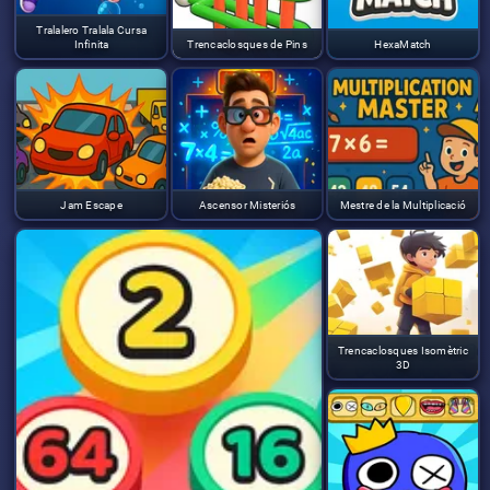
Tralalero Tralala Cursa
Infinita
Trencaclosques de Pins
HexaMatch
Jam Escape
Ascensor Misteriós
Mestre de la Multiplicació
Trencaclosques Isomètric
3D