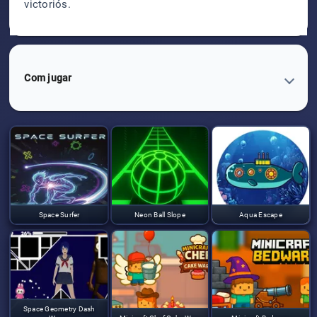
victoriós.
Com jugar
Space Surfer
Neon Ball Slope
Aqua Escape
Space Geometry Dash