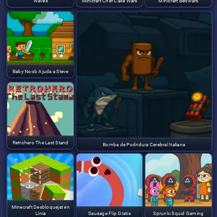
Waves
Minicraft Chef Cake Wars
Minicraft Bedwars
Baby Noob Ajuda a Steve
Retrohero The Last Stand
Bomba de Podridura Cerebral Italiana
Minecraft Desbloquejat en
Línia
Sausage Flip Gratis
Sprunki Squid Gaming