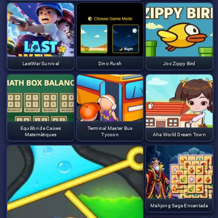
LastWar Survival
Dino Rush
Joc Zippy Bird
Equilibri de Caixes
Terminal Master Bus
Matemàtiques
Tycoon
Aha World Dream Town
Mahjong Saga Encantada