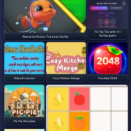
Tic Tac Toe amb IA i
Multijugador
Rescat de Peixos: Tira de la Clavilla
Maze Evolution
Cozy Kitchen Merge
Foodies 2048
Pic Pie Wonders