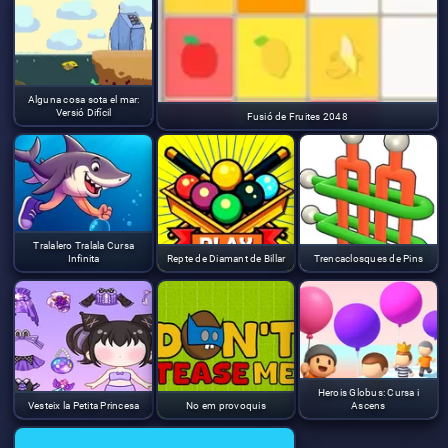
Alguna cosa sota el mar:
Versió Difícil
Fusió de Fruites 2048
Tralalero Tralala Cursa
Infinita
Repte de Diamant de Billar
Trencaclosques de Pins
Herois Globus: Cursa i
Vesteix la Petita Princesa
No em provoquis
Ascens