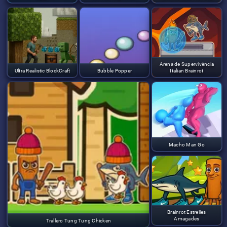
Arena de Supervivència
Ultra Realistic BlockCraft
Bubble Popper
Italian Brainrot
Macho Man Go
Brainrot Estrelles
Amagades
Trallero Tung Tung Chicken