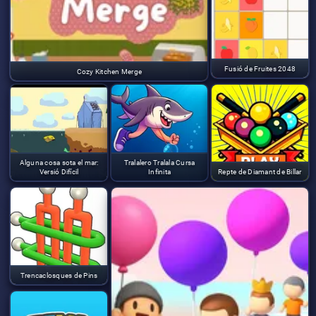
Fusió de Fruites 2048
Cozy Kitchen Merge
Alguna cosa sota el mar:
Tralalero Tralala Cursa
Versió Difícil
Infinita
Repte de Diamant de Billar
Trencaclosques de Pins