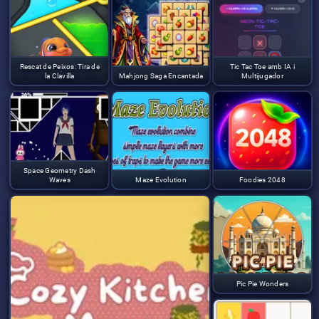
Rescat de Peixos: Tira de
Tic Tac Toe amb IA i
la Clavilla
Mahjong Saga Encantada
Multijugador
Space Geometry Dash
Waves
Maze Evolution
Foodies 2048
Pic Pie Wonders