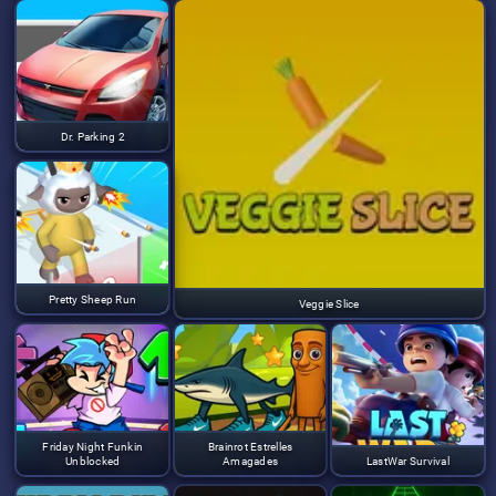
Dr. Parking 2
Pretty Sheep Run
Veggie Slice
Friday Night Funkin
Brainrot Estrelles
Unblocked
Amagades
LastWar Survival