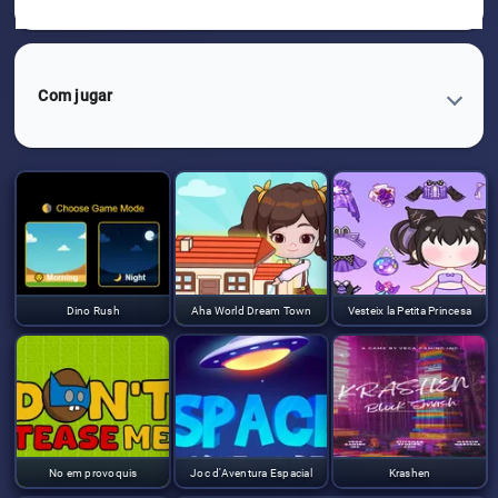
Com jugar
Dino Rush
Aha World Dream Town
Vesteix la Petita Princesa
No em provoquis
Joc d'Aventura Espacial
Krashen