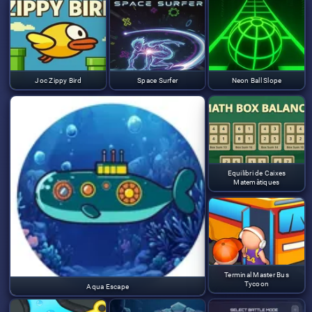
Joc Zippy Bird
Space Surfer
Neon Ball Slope
Equilibri de Caixes
Matemàtiques
Terminal Master Bus
Tycoon
Aqua Escape