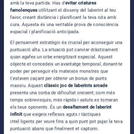
amb la teva partida. Has d'
evitar criatures
famolenques
utilitzant el disseny del laberint al teu
favor, creant distància i planificant la teva ruta amb
cura. Aquesta és una veritable prova de consciència
espacial i planificació anticipada.
El pensament estratègic és crucial per aconseguir una
puntuació alta. La situació pot canviar dràsticament
quan agafes un orbe energitzant especial. Aquest
objecte et concedeix un avantatge temporal, donant-te
poder per perseguir els mateixos monstres que
t'estaven caçant per obtenir un bonus de punts
massiu. Aquest
clàssic joc de laberints arcade
presenta una corba de dificultat creixent; com més
temps sobrevisquis, més ràpids i astuts es tornaran
els teus oponents. És un
desafiament de laberint
infinit
que exigeix reflexos aguts i tàctiques
intel·ligents per veure fins a quin punt pot pujar la teva
puntuació abans que finalment et capturin.