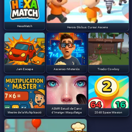
HexaMatch
Herois Globus: Cursa i Ascens
Jam Escape
Ascensor Misteriós
Tirador Cowboy
ASMR Estudi de Canvi
Mestre de la Multiplicació
d'Imatge i Maquillatge
2048 Space Mission