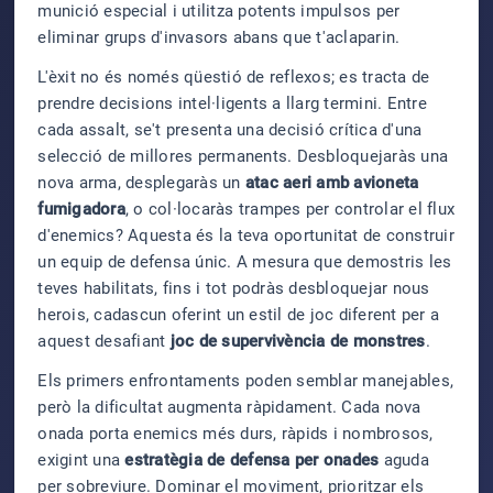
munició especial i utilitza potents impulsos per
eliminar grups d'invasors abans que t'aclaparin.
L'èxit no és només qüestió de reflexos; es tracta de
prendre decisions intel·ligents a llarg termini. Entre
cada assalt, se't presenta una decisió crítica d'una
selecció de millores permanents. Desbloquejaràs una
nova arma, desplegaràs un
atac aeri amb avioneta
fumigadora
, o col·locaràs trampes per controlar el flux
d'enemics? Aquesta és la teva oportunitat de construir
un equip de defensa únic. A mesura que demostris les
teves habilitats, fins i tot podràs desbloquejar nous
herois, cadascun oferint un estil de joc diferent per a
aquest desafiant
joc de supervivència de monstres
.
Els primers enfrontaments poden semblar manejables,
però la dificultat augmenta ràpidament. Cada nova
onada porta enemics més durs, ràpids i nombrosos,
exigint una
estratègia de defensa per onades
aguda
per sobreviure. Dominar el moviment, prioritzar els