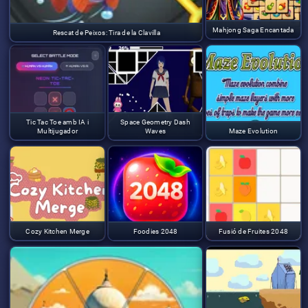
Mahjong Saga Encantada
Rescat de Peixos: Tira de la Clavilla
Tic Tac Toe amb IA i
Space Geometry Dash
Multijugador
Waves
Maze Evolution
Cozy Kitchen Merge
Foodies 2048
Fusió de Fruites 2048