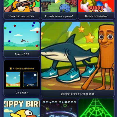
Gran Captura de Peix
Fora de la meva granja!
Buddy Kick Archer
Tirador RGB
Dino Rush
Brainrot Estrelles Amagades