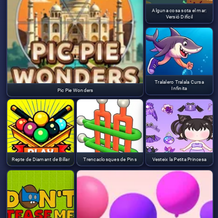
Alguna cosa sota el mar:
Versió Difícil
Tralalero Tralala Cursa
Infinita
Pic Pie Wonders
Repte de Diamant de Billar
Trencaclosques de Pins
Vesteix la Petita Princesa