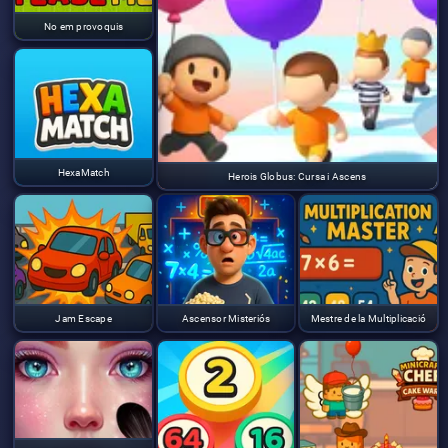
No em provoquis
HexaMatch
Herois Globus: Cursa i Ascens
Jam Escape
Ascensor Misteriós
Mestre de la Multiplicació