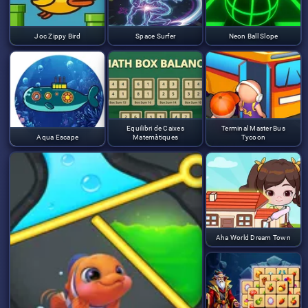
Joc Zippy Bird
Space Surfer
Neon Ball Slope
Equilibri de Caixes
Terminal Master Bus
Aqua Escape
Matemàtiques
Tycoon
Aha World Dream Town