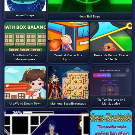
Aqua Escape
Neon Ball Slope
Equilibri de Caixes
Terminal Master Bus
Rescat de Peixos: Tira de
Matemàtiques
Tycoon
la Clavilla
Tic Tac Toe amb IA i
Aha World Dream Town
Mahjong Saga Encantada
Multijugador