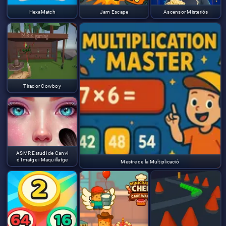
HexaMatch
Jam Escape
Ascensor Misteriós
Tirador Cowboy
ASMR Estudi de Canvi
d'Imatge i Maquillatge
Mestre de la Multiplicació