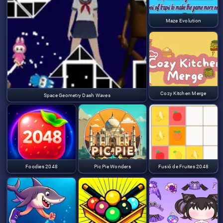
Maze Evolution
Cozy Kitchen Merge
Space Geometry Dash Waves
Foodies 2048
Pic Pie Wonders
Fusió de Fruites 2048