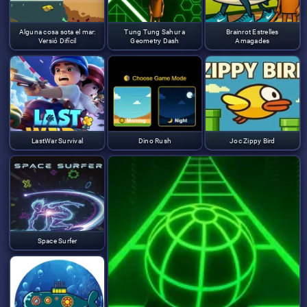
Alguna cosa sota el mar:
Tung Tung Sahur a
Brainrot Estrelles
Versió Difícil
Geometry Dash
Amagades
LastWar Survival
Dino Rush
Joc Zippy Bird
Space Surfer