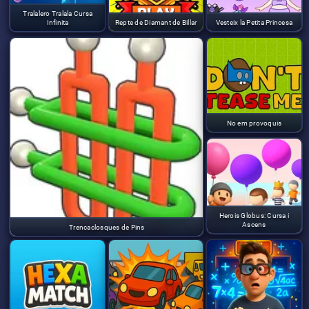
Tralalero Tralala Cursa
Infinita
Repte de Diamant de Billar
Vesteix la Petita Princesa
No em provoquis
Herois Globus: Cursa i
Ascens
Trencaclosques de Pins