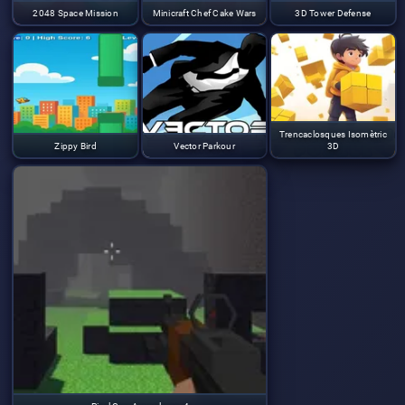
2048 Space Mission
Minicraft Chef Cake Wars
3D Tower Defense
Trencaclosques Isomètric
Zippy Bird
Vector Parkour
3D