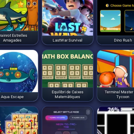
rainrot Estrelles
Amagades
LastWar Survival
Dino Rush
Equilibri de Caixes
Terminal Master
Aqua Escape
Matemàtiques
Tycoon