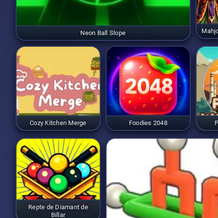
Mahj
Neon Ball Slope
Cozy Kitchen Merge
Foodies 2048
P
Repte de Diamant de
Billar