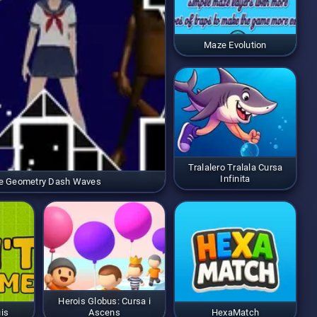
Maze Evolution
Tralalero Tralala Cursa
Infinita
e Geometry Dash Waves
Herois Globus: Cursa i
is
Ascens
HexaMatch