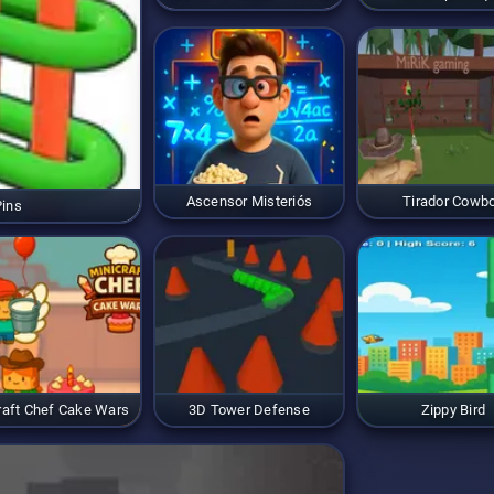
Ascensor Misteriós
Tirador Cowb
Pins
raft Chef Cake Wars
3D Tower Defense
Zippy Bird