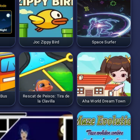
Joc Zippy Bird
Space Surfer
 Bus
Rescat de Peixos: Tira de
la Clavilla
Aha World Dream Town