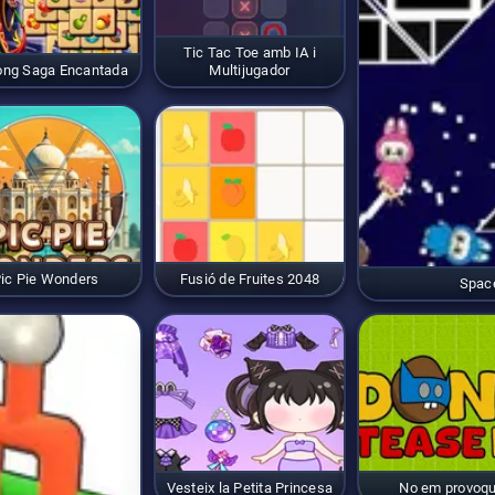
Tic Tac Toe amb IA i
ong Saga Encantada
Multijugador
ic Pie Wonders
Fusió de Fruites 2048
Spac
Vesteix la Petita Princesa
No em provoqu