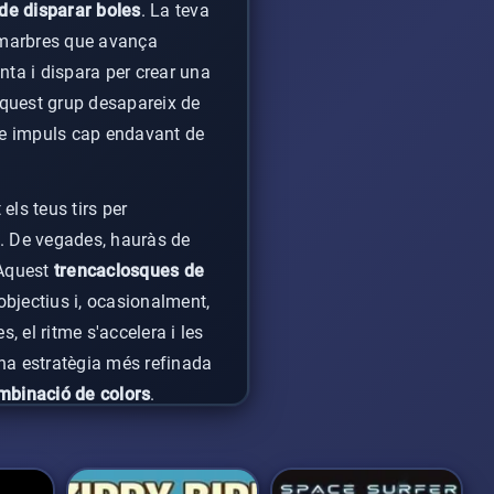
 de disparar boles
. La teva
e marbres que avança
nta i dispara per crear una
aquest grup desapareix de
able impuls cap endavant de
ls teus tirs per
t. De vegades, hauràs de
. Aquest
trencaclosques de
objectius i, ocasionalment,
 el ritme s'accelera i les
na estratègia més refinada
mbinació de colors
.