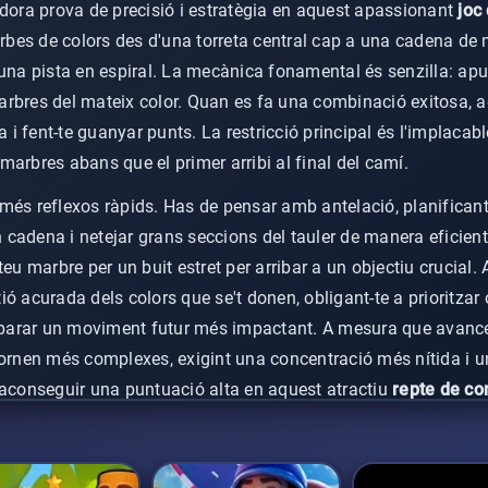
adora prova de precisió i estratègia en aquest apassionant
joc
 orbes de colors des d'una torreta central cap a una cadena d
una pista en espiral. La mecànica fonamental és senzilla: apu
rbres del mateix color. Quan es fa una combinació exitosa, 
na i fent-te guanyar punts. La restricció principal és l'implac
s marbres abans que el primer arribi al final del camí.
és reflexos ràpids. Has de pensar amb antelació, planificant e
cadena i netejar grans seccions del tauler de manera eficien
el teu marbre per un buit estret per arribar a un objectiu crucial
ó acurada dels colors que se't donen, obligant-te a prioritzar 
reparar un moviment futur més impactant. A mesura que avances,
tornen més complexes, exigint una concentració més nítida i u
aconseguir una puntuació alta en aquest atractiu
repte de co