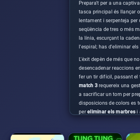
Prepara't per a una captiv
tasca principal és llançar
lentament i serpenteja per 
seqüència de tres o més ma
la línia, escurçant la cade
l'espiral; has d'eliminar el
L'èxit depèn de més que nom
desencadenar reaccions en 
fer un tir difícil, passant 
match 3
requereix una gesti
a sacrificar un torn per p
disposicions de colors es 
per
eliminar els marbres
i 