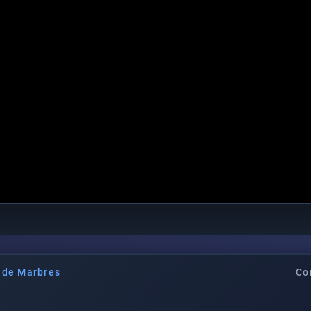
l de Marbres
Co