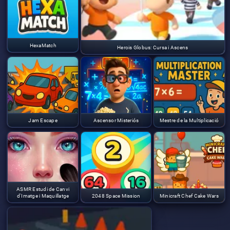
HexaMatch
Herois Globus: Cursa i Ascens
Jam Escape
Ascensor Misteriós
Mestre de la Multiplicació
ASMR Estudi de Canvi
d'Imatge i Maquillatge
2048 Space Mission
Minicraft Chef Cake Wars