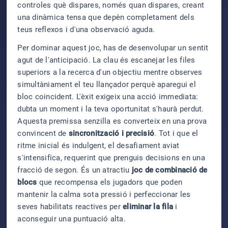
controles què dispares, només quan dispares, creant
una dinàmica tensa que depèn completament dels
teus reflexos i d'una observació aguda.
Per dominar aquest joc, has de desenvolupar un sentit
agut de l'anticipació. La clau és escanejar les files
superiors a la recerca d'un objectiu mentre observes
simultàniament el teu llançador perquè aparegui el
bloc coincident. L'èxit exigeix una acció immediata:
dubta un moment i la teva oportunitat s'haurà perdut.
Aquesta premissa senzilla es converteix en una prova
convincent de
sincronització i precisió
. Tot i que el
ritme inicial és indulgent, el desafiament aviat
s'intensifica, requerint que prenguis decisions en una
fracció de segon. És un atractiu
joc de combinació de
blocs
que recompensa els jugadors que poden
mantenir la calma sota pressió i perfeccionar les
seves habilitats reactives per
eliminar la fila
i
aconseguir una puntuació alta.