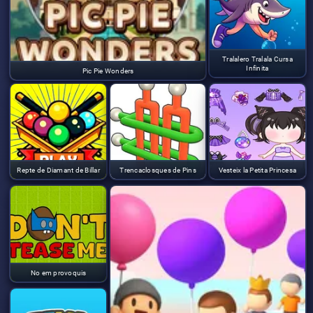
Tralalero Tralala Cursa
Infinita
Pic Pie Wonders
Repte de Diamant de Billar
Trencaclosques de Pins
Vesteix la Petita Princesa
No em provoquis