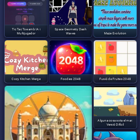
Tic Tac Toe amb IA i
Space Geometry Dash
Multijugador
Waves
Maze Evolution
Cozy Kitchen Merge
Foodies 2048
Fusió de Fruites 2048
Alguna cosa sota el mar:
Versió Difícil