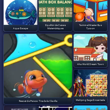
Equilibri de Caixes
Terminal Master Bus
Aqua Escape
Matemàtiques
Tycoon
Aha World Dream Town
Mahjong Saga Encantada
Rescat de Peixos: Tira de la Clavilla