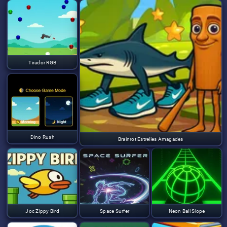
Tirador RGB
Dino Rush
Brainrot Estrelles Amagades
Joc Zippy Bird
Space Surfer
Neon Ball Slope