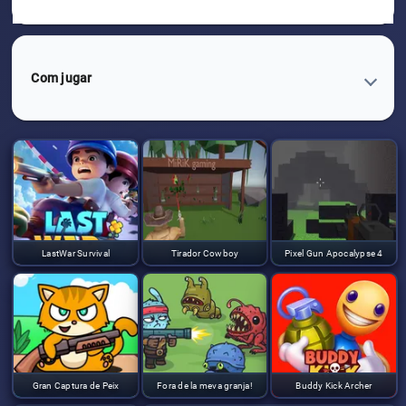
Com jugar
LastWar Survival
Tirador Cowboy
Pixel Gun Apocalypse 4
Gran Captura de Peix
Fora de la meva granja!
Buddy Kick Archer