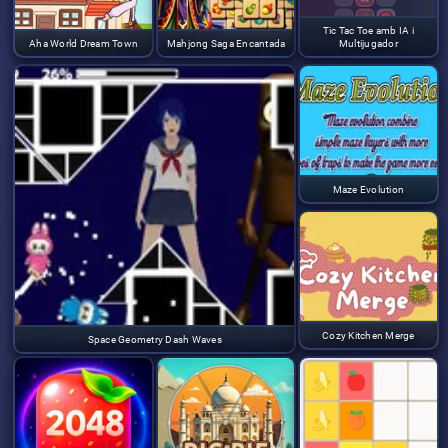
Tic Tac Toe amb IA i
Aha World Dream Town
Mahjong Saga Encantada
Multijugador
Maze Evolution
Cozy Kitchen Merge
Space Geometry Dash Waves