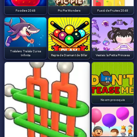
Foodies 2048
Pic Pie Wonders
Fusió de Fruites 2048
Tralalero Tralala Cursa
Infinita
Repte de Diamant de Billar
Vesteix la Petita Princesa
No em provoquis