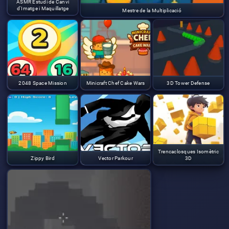
ASMR Estudi de Canvi
d'Imatge i Maquillatge
Mestre de la Multiplicació
2048 Space Mission
Minicraft Chef Cake Wars
3D Tower Defense
Trencaclosques Isomètric
Zippy Bird
Vector Parkour
3D