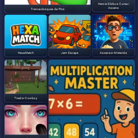
Herois Globus: Cursa i
Ascens
Trencaclosques de Pins
HexaMatch
Jam Escape
Ascensor Misteriós
Tirador Cowboy