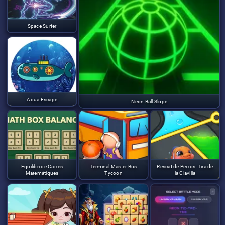
Space Surfer
Aqua Escape
Neon Ball Slope
Equilibri de Caixes
Terminal Master Bus
Rescat de Peixos: Tira de
Matemàtiques
Tycoon
la Clavilla