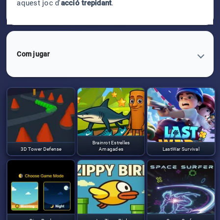
aquest joc d'
acció trepidant
.
Com jugar
Brainrot Estrelles
3D Tower Defense
Amagades
LastWar Survival