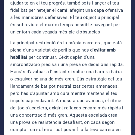
ajudar-te en el teu progrés, també pots llançar el teu
fidel bat per netejar el camí, afegint una capa ofensiva
a les maniobres defensives. El teu objectiu principal
és sobreviure el màxim temps possible navegant per
un entorn cada vegada més ple d'obstacles.
La principal restricció és la pròpia carretera, que està
plena d'una varietat de perills que has d'
evitar amb
habilitat
per continuar. L'èxit depèn d'una
sincronització precisa i una presa de decisions ràpida.
Hauràs d'avaluar a l'instant si saltar una barrera baixa
o esquivar-ne una de més gran. L'ús estratègic del teu
llançament de bat pot neutralitzar certes amenaces,
però has d'apuntar amb cura mentre mantens el teu
impuls cap endavant. A mesura que avances, el ritme
del joc s'accelera, exigint reflexos encara més ràpids i
una concentració més gran. Aquesta escalada crea
una prova de resistència desafiant, on cada segon
compta i un sol error pot posar fi a la teva carrera en