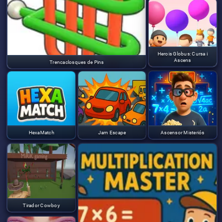
Herois Globus: Cursa i
Ascens
Trencaclosques de Pins
HexaMatch
Jam Escape
Ascensor Misteriós
Tirador Cowboy