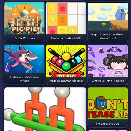
Alguna cosa sota el mar:
Pic Pie Wonders
Fusió de Fruites 2048
Versió Difícil
Tralalero Tralala Cursa
Infinita
Repte de Diamant de Billar
Vesteix la Petita Princesa
No em provoquis