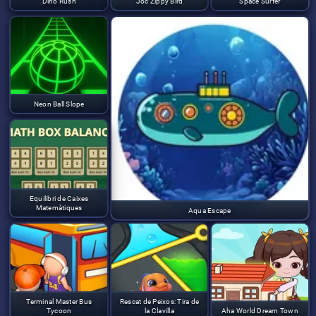
Dino Rush
Joc Zippy Bird
Space Surfer
Neon Ball Slope
Equilibri de Caixes
Matemàtiques
Aqua Escape
Terminal Master Bus
Rescat de Peixos: Tira de
Tycoon
la Clavilla
Aha World Dream Town