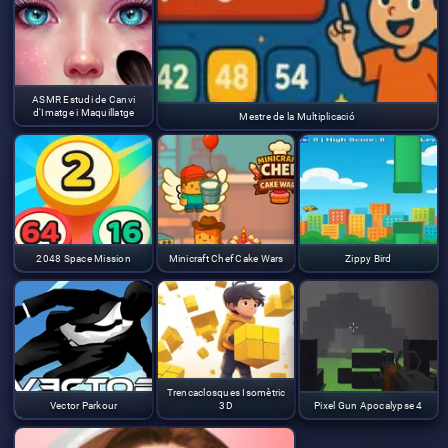
ASMR Estudi de Canvi
d'Imatge i Maquillatge
Mestre de la Multiplicació
2048 Space Mission
Minicraft Chef Cake Wars
Zippy Bird
Trencaclosques Isomètric
Vector Parkour
3D
Pixel Gun Apocalypse 4