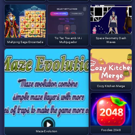
Tic Tac Toe amb IA i
Space Geometry Dash
Mahjong Saga Encantada
Multijugador
Waves
Cozy Kitchen Merge
Foodies 2048
Maze Evolution