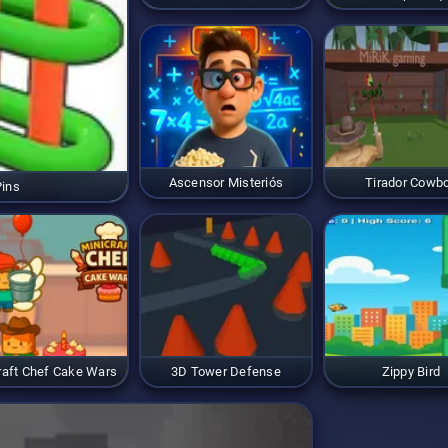
Ascensor Misteriós
Tirador Cowb
Pins
raft Chef Cake Wars
3D Tower Defense
Zippy Bird