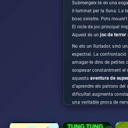
Submergeix-te en una esgar
il·luminat per la lluna. La 
bosc sinistre. Pots moure't 
El cicle de joc principal i
Aquest és un
joc de terror
No ets un lluitador, sinó u
espectral. La confrontació d
amagar-te dins de petites 
sospesar constantment el r
aquesta
aventura de supe
d'aprendre els patrons del 
dificultat augmenta consta
una veritable prova de nerv