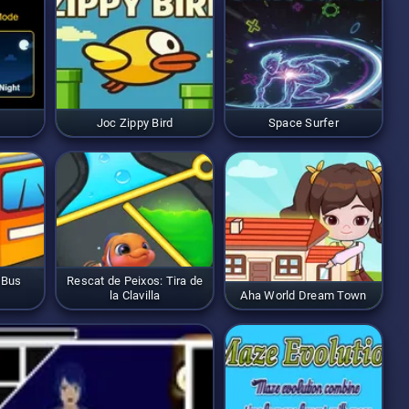
Joc Zippy Bird
Space Surfer
 Bus
Rescat de Peixos: Tira de
la Clavilla
Aha World Dream Town