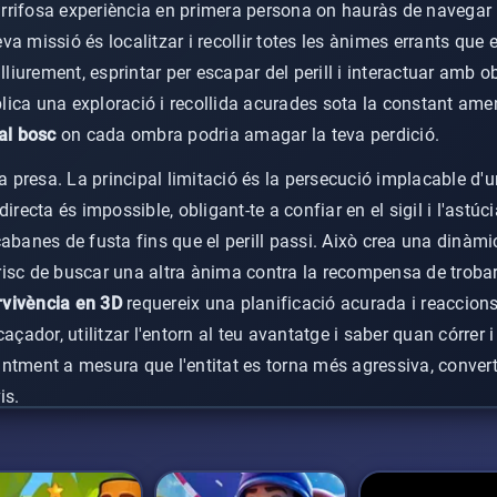
rifosa experiència en primera persona on hauràs de navegar 
teva missió és localitzar i recollir totes les ànimes errants que 
lliurement, esprintar per escapar del perill i interactuar amb o
mplica una exploració i recollida acurades sota la constant am
 al bosc
on cada ombra podria amagar la teva perdició.
na presa. La principal limitació és la persecució implacable d'u
irecta és impossible, obligant-te a confiar en el sigil i l'astúci
cabanes de fusta fins que el perill passi. Això crea una dinàm
isc de buscar una altra ànima contra la recompensa de trobar 
rvivència en 3D
requereix una planificació acurada i reaccion
caçador, utilitzar l'entorn al teu avantatge i saber quan córrer
ntment a mesura que l'entitat es torna més agressiva, convert
is.