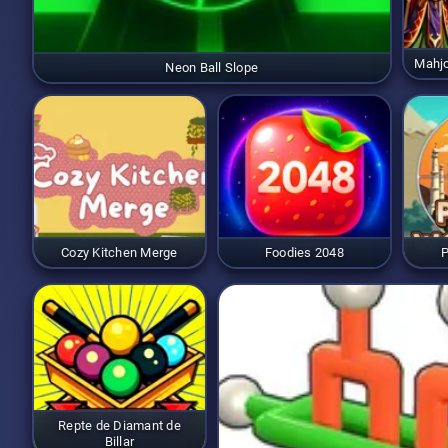
Mahj
Neon Ball Slope
Cozy Kitchen Merge
Foodies 2048
P
Repte de Diamant de
Billar