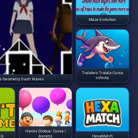
Maze Evolution
Tralalero Tralala Cursa
Infinita
e Geometry Dash Waves
Herois Globus: Cursa i
is
Ascens
HexaMatch