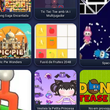
Tic Tac Toe amb IA i
ong Saga Encantada
Multijugador
ic Pie Wonders
Fusió de Fruites 2048
Spac
Vesteix la Petita Princesa
No em provoqu