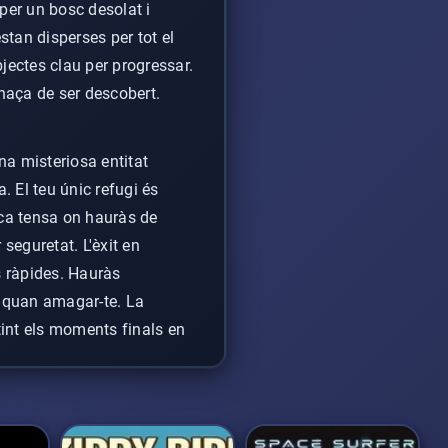
per un bosc desolat i
estan disperses per tot el
bjectes clau per progressar.
enaça de ser descobert.
na misteriosa entitat
a. El teu únic refugi és
ica tensa on hauràs de
seguretat. L'èxit en
s ràpides. Hauràs
 i quan amagar-te. La
int els moments finals en