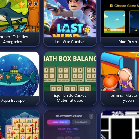
rainrot Estrelles
Amagades
LastWar Survival
Dino Rush
Equilibri de Caixes
Terminal Master
Aqua Escape
Matemàtiques
Tycoon