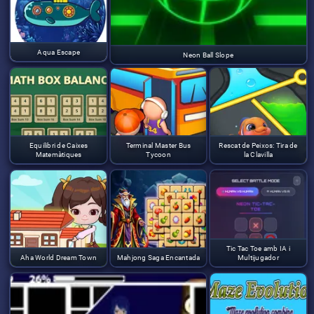
Aqua Escape
Neon Ball Slope
Equilibri de Caixes
Terminal Master Bus
Rescat de Peixos: Tira de
Matemàtiques
Tycoon
la Clavilla
Tic Tac Toe amb IA i
Aha World Dream Town
Mahjong Saga Encantada
Multijugador