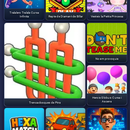
Tralalero Tralala Cursa
Infinita
Repte de Diamant de Billar
Vesteix la Petita Princesa
No em provoquis
Herois Globus: Cursa i
Ascens
Trencaclosques de Pins