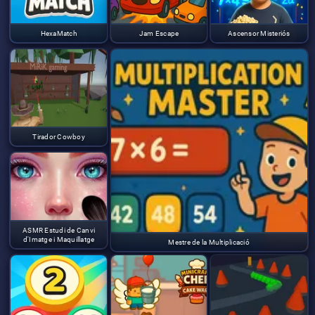
HexaMatch
Jam Escape
Ascensor Misteriós
Tirador Cowboy
ASMR Estudi de Canvi
d'Imatge i Maquillatge
Mestre de la Multiplicació