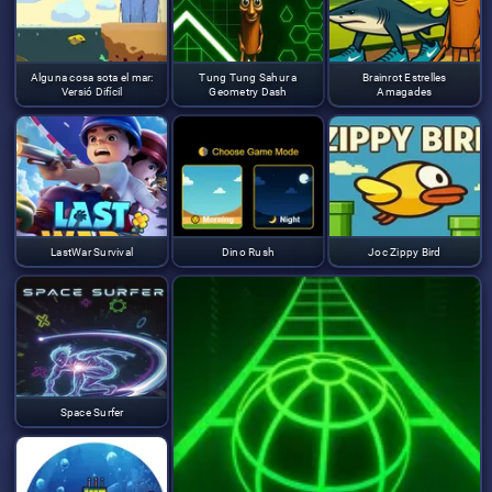
Alguna cosa sota el mar:
Tung Tung Sahur a
Brainrot Estrelles
Versió Difícil
Geometry Dash
Amagades
LastWar Survival
Dino Rush
Joc Zippy Bird
Space Surfer