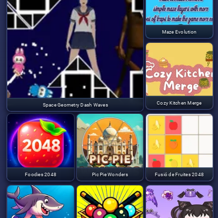
Maze Evolution
Cozy Kitchen Merge
Space Geometry Dash Waves
Foodies 2048
Pic Pie Wonders
Fusió de Fruites 2048