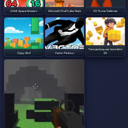
2048 Space Mission
Minicraft Chef Cake Wars
3D Tower Defense
Trencaclosques Isomètric
Zippy Bird
Vector Parkour
3D