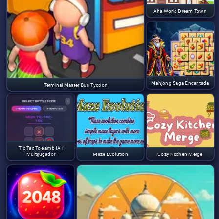
Aha World Dream Town
Mahjong Saga Encantada
Terminal Master Bus Tycoon
Tic Tac Toe amb IA i
Multijugador
Maze Evolution
Cozy Kitchen Merge