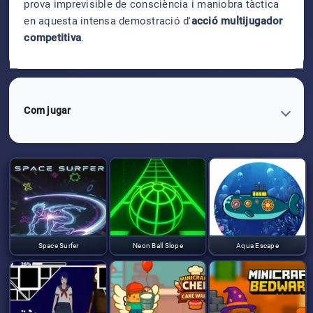
prova imprevisible de consciència i maniobra tàctica
en aquesta intensa demostració d'
acció multijugador
competitiva
.
Com jugar
Space Surfer
Neon Ball Slope
Aqua Escape