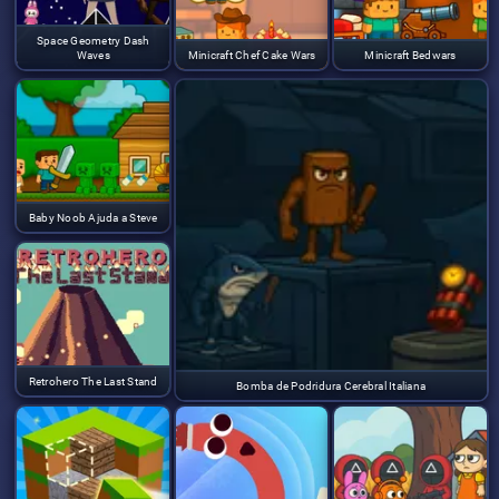
Space Geometry Dash
Waves
Minicraft Chef Cake Wars
Minicraft Bedwars
Baby Noob Ajuda a Steve
Retrohero The Last Stand
Bomba de Podridura Cerebral Italiana