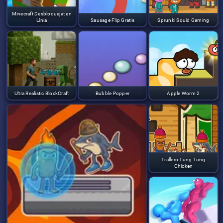
Minecraft Desbloquejat en
Línia
Sausage Flip Gratis
Sprunki Squid Gaming
Ultra Realistic BlockCraft
Bubble Popper
Apple Worm 2
Trallero Tung Tung
Chicken