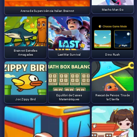
Macho Man Go
Arena de Supervivència Italian Brainrot
Brainrot Estrelles
Amagades
LastWar Survival
Dino Rush
Equilibri de Caixes
Rescat de Peixos: Tira de
Joc Zippy Bird
Matemàtiques
la Clavilla