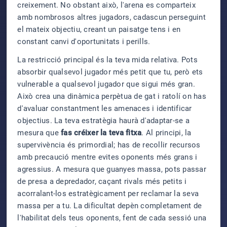
creixement. No obstant això, l'arena es comparteix
amb nombrosos altres jugadors, cadascun perseguint
el mateix objectiu, creant un paisatge tens i en
constant canvi d'oportunitats i perills.
La restricció principal és la teva mida relativa. Pots
absorbir qualsevol jugador més petit que tu, però ets
vulnerable a qualsevol jugador que sigui més gran.
Això crea una dinàmica perpètua de gat i ratolí on has
d'avaluar constantment les amenaces i identificar
objectius. La teva estratègia haurà d'adaptar-se a
mesura que
fas créixer la teva fitxa
. Al principi, la
supervivència és primordial; has de recollir recursos
amb precaució mentre evites oponents més grans i
agressius. A mesura que guanyes massa, pots passar
de presa a depredador, caçant rivals més petits i
acorralant-los estratègicament per reclamar la seva
massa per a tu. La dificultat depèn completament de
l'habilitat dels teus oponents, fent de cada sessió una