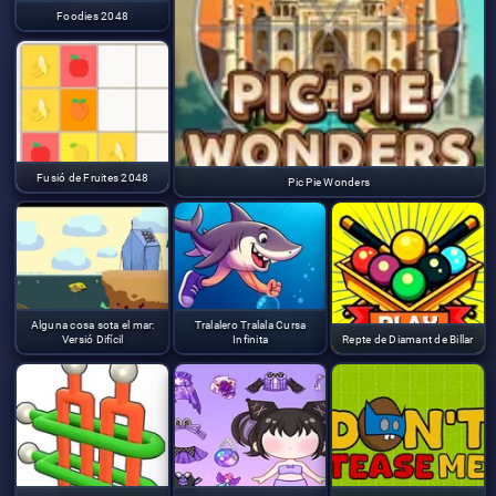
Foodies 2048
Fusió de Fruites 2048
Pic Pie Wonders
Alguna cosa sota el mar:
Tralalero Tralala Cursa
Versió Difícil
Infinita
Repte de Diamant de Billar