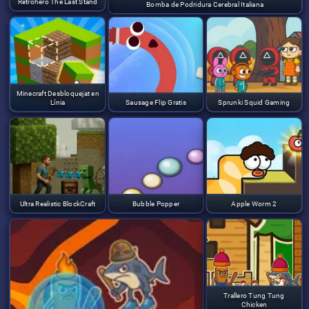
Retrohero The Last Stand
Bomba de Podridura Cerebral Italiana
Minecraft Desbloquejat en
Línia
Sausage Flip Gratis
Sprunki Squid Gaming
Ultra Realistic BlockCraft
Bubble Popper
Apple Worm 2
Trallero Tung Tung
Chicken