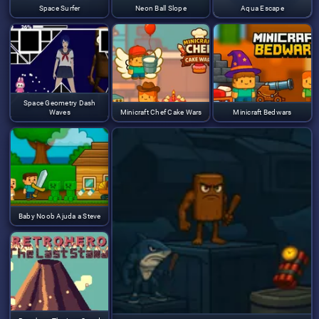
Space Surfer
Neon Ball Slope
Aqua Escape
Space Geometry Dash
Waves
Minicraft Chef Cake Wars
Minicraft Bedwars
Baby Noob Ajuda a Steve