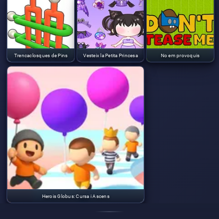
Trencaclosques de Pins
Vesteix la Petita Princesa
No em provoquis
Herois Globus: Cursa i Ascens