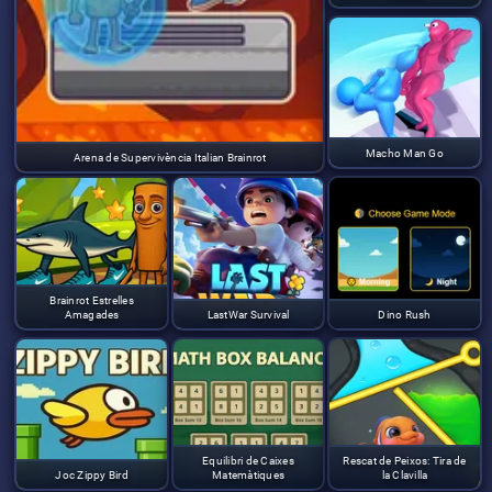
Macho Man Go
Arena de Supervivència Italian Brainrot
Brainrot Estrelles
Amagades
LastWar Survival
Dino Rush
Equilibri de Caixes
Rescat de Peixos: Tira de
Joc Zippy Bird
Matemàtiques
la Clavilla