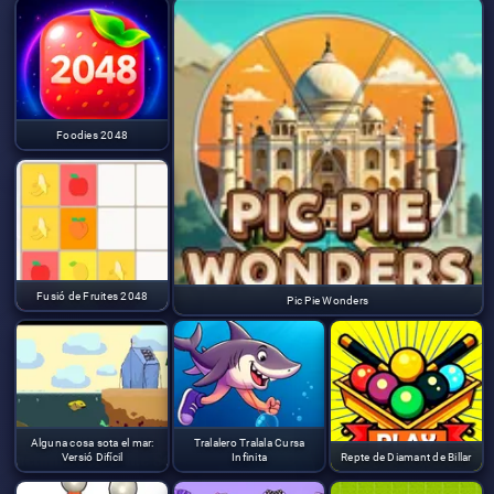
Foodies 2048
Fusió de Fruites 2048
Pic Pie Wonders
Alguna cosa sota el mar:
Tralalero Tralala Cursa
Versió Difícil
Infinita
Repte de Diamant de Billar