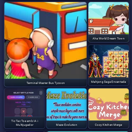
Aha World Dream Town
Mahjong Saga Encantada
Terminal Master Bus Tycoon
Tic Tac Toe amb IA i
Multijugador
Maze Evolution
Cozy Kitchen Merge