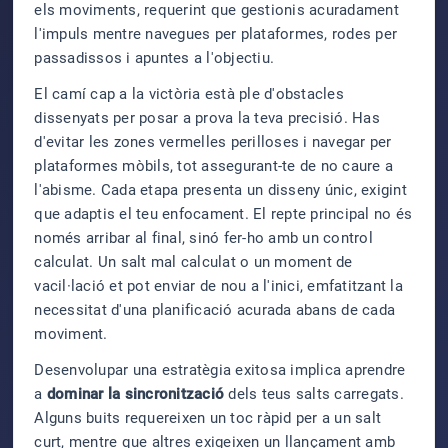
els moviments, requerint que gestionis acuradament
l'impuls mentre navegues per plataformes, rodes per
passadissos i apuntes a l'objectiu.
El camí cap a la victòria està ple d'obstacles
dissenyats per posar a prova la teva precisió. Has
d'evitar les zones vermelles perilloses i navegar per
plataformes mòbils, tot assegurant-te de no caure a
l'abisme. Cada etapa presenta un disseny únic, exigint
que adaptis el teu enfocament. El repte principal no és
només arribar al final, sinó fer-ho amb un control
calculat. Un salt mal calculat o un moment de
vacil·lació et pot enviar de nou a l'inici, emfatitzant la
necessitat d'una planificació acurada abans de cada
moviment.
Desenvolupar una estratègia exitosa implica aprendre
a
dominar la sincronització
dels teus salts carregats.
Alguns buits requereixen un toc ràpid per a un salt
curt, mentre que altres exigeixen un llançament amb