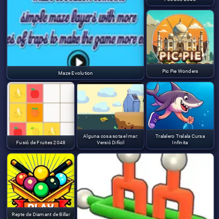
Pic Pie Wonders
Maze Evolution
Alguna cosa sota el mar:
Tralalero Tralala Cursa
Fusió de Fruites 2048
Versió Difícil
Infinita
Repte de Diamant de Billar