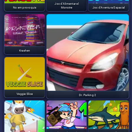
Joc d'Alimentar el
No em provoquis
Monstre
Joc d'Aventura Espacial
Krashen
Veggie Slice
Dr. Parking 2