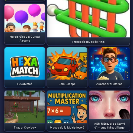
Herois Globus: Cursa i
Ascens
Trencaclosques de Pins
HexaMatch
Jam Escape
Ascensor Misteriós
ASMR Estudi de Canvi
Tirador Cowboy
Mestre de la Multiplicació
d'Imatge i Maquillatge