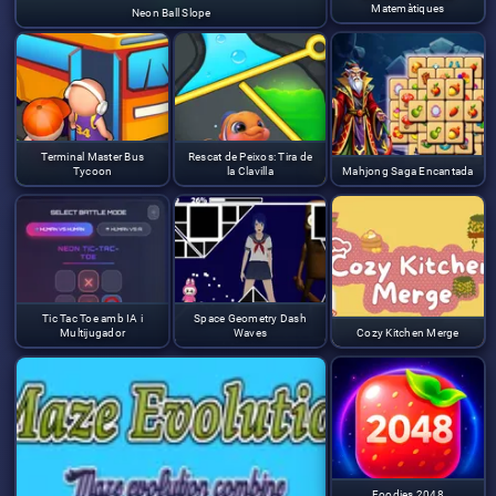
Matemàtiques
Neon Ball Slope
Terminal Master Bus
Rescat de Peixos: Tira de
Tycoon
la Clavilla
Mahjong Saga Encantada
Tic Tac Toe amb IA i
Space Geometry Dash
Multijugador
Waves
Cozy Kitchen Merge
Foodies 2048