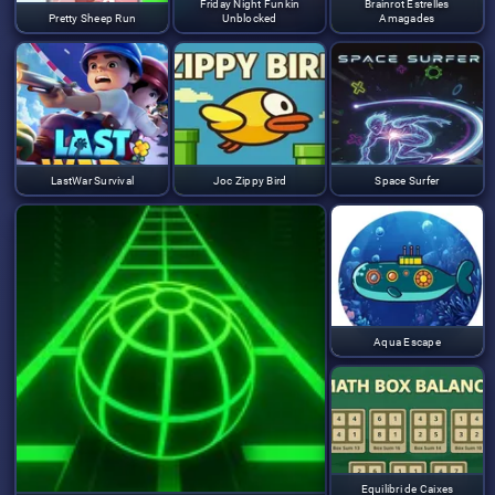
Friday Night Funkin
Brainrot Estrelles
Pretty Sheep Run
Unblocked
Amagades
LastWar Survival
Joc Zippy Bird
Space Surfer
Aqua Escape
Equilibri de Caixes