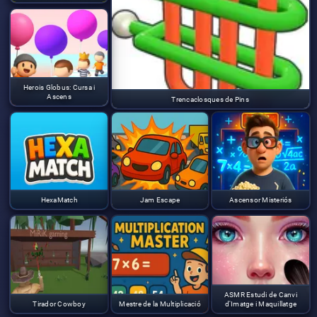
Herois Globus: Cursa i
Ascens
Trencaclosques de Pins
HexaMatch
Jam Escape
Ascensor Misteriós
ASMR Estudi de Canvi
Tirador Cowboy
Mestre de la Multiplicació
d'Imatge i Maquillatge