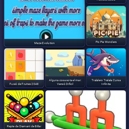
Pic Pie Wonders
Maze Evolution
Alguna cosa sota el mar:
Tralalero Tralala Cursa
Fusió de Fruites 2048
Versió Difícil
Infinita
Repte de Diamant de Billar