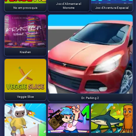
Joc d'Alimentar el
No em provoquis
Monstre
Joc d'Aventura Espacial
Krashen
Veggie Slice
Dr. Parking 2