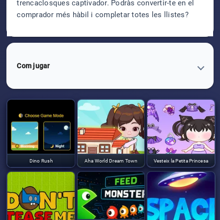
trencaclosques captivador. Podràs convertir-te en el
comprador més hàbil i completar totes les llistes?
Com jugar
Dino Rush
Aha World Dream Town
Vesteix la Petita Princesa