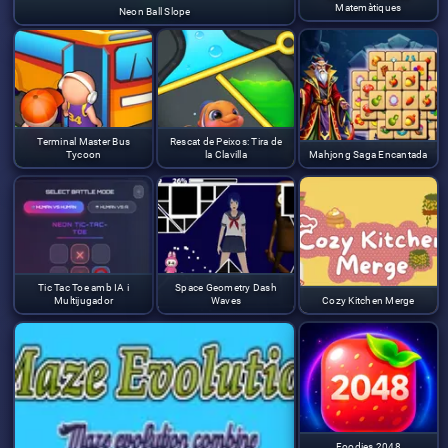
Matemàtiques
Neon Ball Slope
Terminal Master Bus
Rescat de Peixos: Tira de
Tycoon
la Clavilla
Mahjong Saga Encantada
Tic Tac Toe amb IA i
Space Geometry Dash
Multijugador
Waves
Cozy Kitchen Merge
Foodies 2048