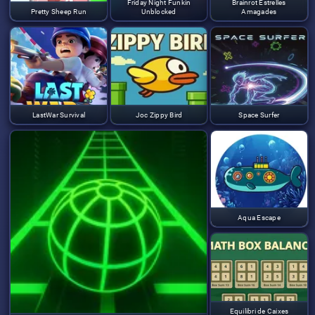
Friday Night Funkin
Brainrot Estrelles
Pretty Sheep Run
Unblocked
Amagades
LastWar Survival
Joc Zippy Bird
Space Surfer
Aqua Escape
Equilibri de Caixes