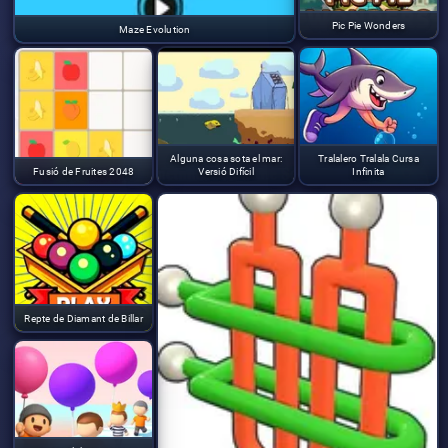
Pic Pie Wonders
Maze Evolution
Alguna cosa sota el mar:
Tralalero Tralala Cursa
Fusió de Fruites 2048
Versió Difícil
Infinita
Repte de Diamant de Billar