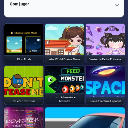
Com jugar
Dino Rush
Aha World Dream Town
Vesteix la Petita Princesa
Joc d'Alimentar el
No em provoquis
Monstre
Joc d'Aventura Espacial