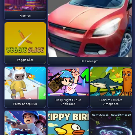
Krashen
Veggie Slice
Dr. Parking 2
Friday Night Funkin
Brainrot Estrelles
Pretty Sheep Run
Unblocked
Amagades