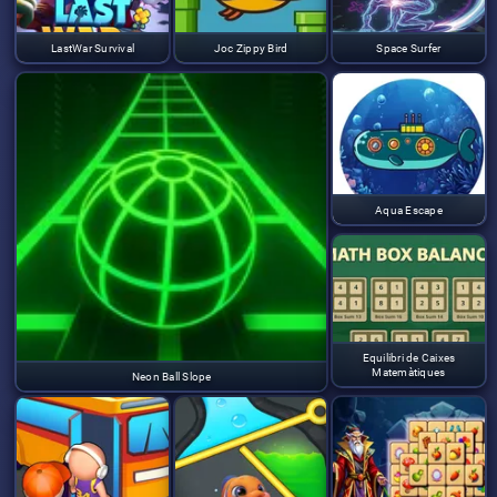
LastWar Survival
Joc Zippy Bird
Space Surfer
Aqua Escape
Equilibri de Caixes
Matemàtiques
Neon Ball Slope