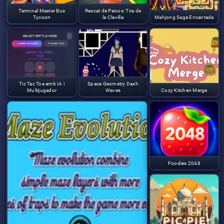
Terminal Master Bus
Rescat de Peixos: Tira de
Tycoon
la Clavilla
Mahjong Saga Encantada
Tic Tac Toe amb IA i
Space Geometry Dash
Multijugador
Waves
Cozy Kitchen Merge
Foodies 2048