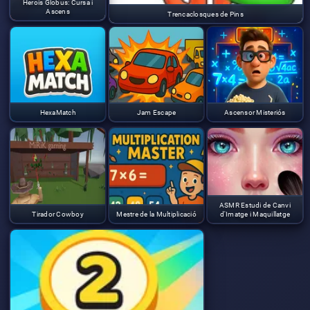
Herois Globus: Cursa i
Ascens
Trencaclosques de Pins
HexaMatch
Jam Escape
Ascensor Misteriós
ASMR Estudi de Canvi
Tirador Cowboy
Mestre de la Multiplicació
d'Imatge i Maquillatge