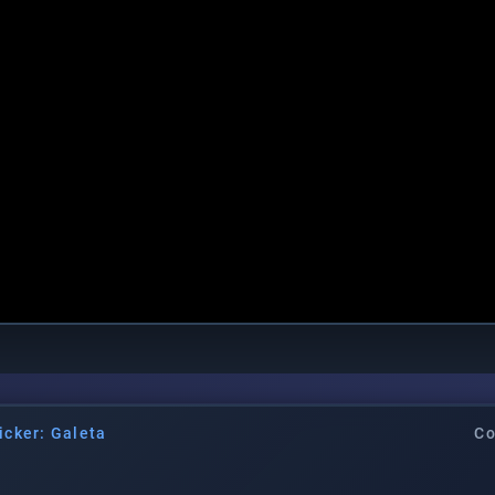
icker: Galeta
Co