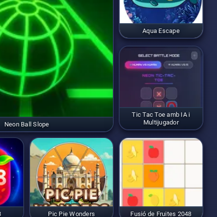
Aqua Escape
Tic Tac Toe amb IA i
Multijugador
Neon Ball Slope
8
Pic Pie Wonders
Fusió de Fruites 2048