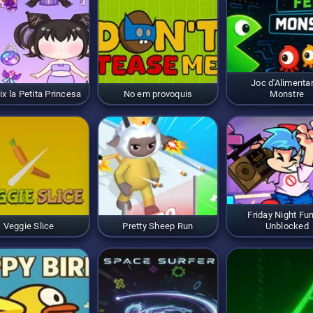
forces per desbloquejar tots els ajudants disponibles i maxim
Joc d'Alimentar
ix la Petita Princesa
No em provoquis
Monstre
Friday Night Fu
Veggie Slice
Pretty Sheep Run
Unblocked