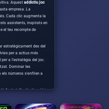
nitiva. Aquest
addictiu joc
 vasta empresa. La
és. Cada clic augmenta la
sts assistents, inspirats en
ue el teu recompte de
sar estratègicament des del
lvies per a actius més
er a l'estratègia del joc.
itzat. Dominar les
 els números s'enfilen a
isfactori d'optimització i
eri de galetes
de la
a inversió intel·ligent i et