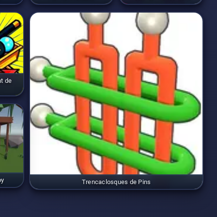
t de
oy
Trencaclosques de Pins