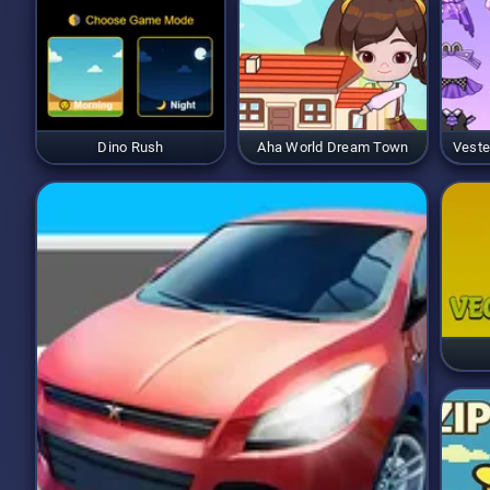
manté enganxat mentre t'es
passius
.
Dino Rush
Aha World Dream Town
Veste