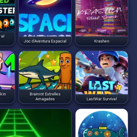
itzar els teus
ingressos
 el
Joc d'Aventura Espacial
Krashen
nkin
Brainrot Estrelles
Amagades
LastWar Survival