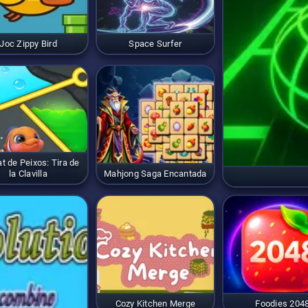
Joc Zippy Bird
Space Surfer
t de Peixos: Tira de
la Clavilla
Mahjong Saga Encantada
Cozy Kitchen Merge
Foodies 204