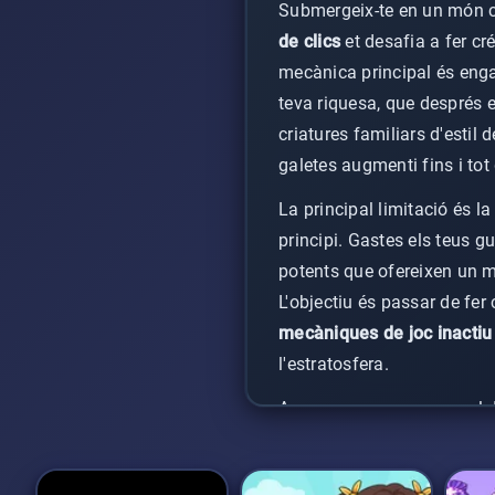
Submergeix-te en un món cap
de clics
et desafia a fer cr
mecànica principal és eng
teva riquesa, que després e
criatures familiars d'estil
galetes augmenti fins i tot
La principal limitació és l
principi. Gastes els teus g
potents que ofereixen un ma
L'objectiu és passar de fer
mecàniques de joc inactiu
l'estratosfera.
A mesura que avances, el de
expansió. Avaluaràs const
manera més eficient possibl