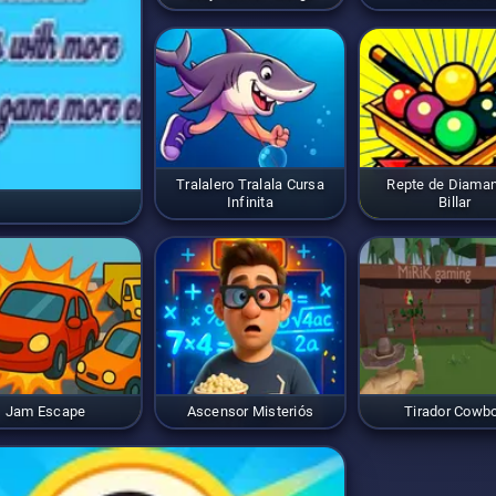
Tralalero Tralala Cursa
Repte de Diaman
Infinita
Billar
Jam Escape
Ascensor Misteriós
Tirador Cowb