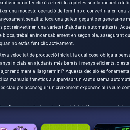
tivador on fer clic és el rei i les galetes són la moneda defi
éixer una modesta operació de forn fins a convertir-la en una
anyosament senzilla: toca una galeta gegant per generar-ne m
s pot reinvertir en una varietat d'ajudants automatitzats. Aque
 de blocs, treballen incansablement en segon pla, assegurant q
 quan no estàs fent clic activament.
a teva velocitat de producció inicial, la qual cosa obliga a pen
uanys inicials en ajudants més barats i menys eficients, o esta
jor rendiment a llarg termini? Aquesta decisió és fonamental p
 clics manuals frenètics a supervisar un vast sistema automat
és clau per aconseguir un creixement exponencial i veure com
safiament evoluciona. La feina inicial dóna pas a un cicle sat
antment noves millores, amb l'objectiu de
construir el teu imp
e. Això crea una corba de dificultat atractiva que recompensa l