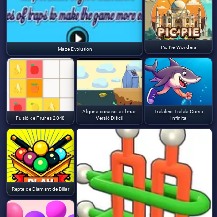
Pic Pie Wonders
Maze Evolution
Alguna cosa sota el mar:
Tralalero Tralala Cursa
Fusió de Fruites 2048
Versió Difícil
Infinita
Repte de Diamant de Billar