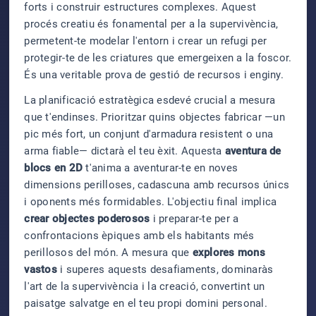
forts i construir estructures complexes. Aquest
procés creatiu és fonamental per a la supervivència,
permetent-te modelar l'entorn i crear un refugi per
protegir-te de les criatures que emergeixen a la foscor.
És una veritable prova de gestió de recursos i enginy.
La planificació estratègica esdevé crucial a mesura
que t'endinses. Prioritzar quins objectes fabricar —un
pic més fort, un conjunt d'armadura resistent o una
arma fiable— dictarà el teu èxit. Aquesta
aventura de
blocs en 2D
t'anima a aventurar-te en noves
dimensions perilloses, cadascuna amb recursos únics
i oponents més formidables. L'objectiu final implica
crear objectes poderosos
i preparar-te per a
confrontacions èpiques amb els habitants més
perillosos del món. A mesura que
explores mons
vastos
i superes aquests desafiaments, dominaràs
l'art de la supervivència i la creació, convertint un
paisatge salvatge en el teu propi domini personal.