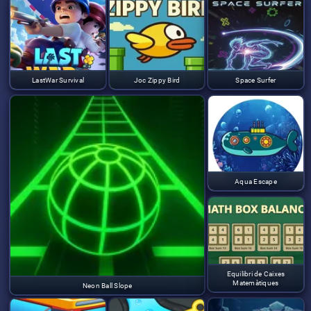
LastWar Survival
Joc Zippy Bird
Space Surfer
Aqua Escape
Equilibri de Caixes
Matemàtiques
Neon Ball Slope