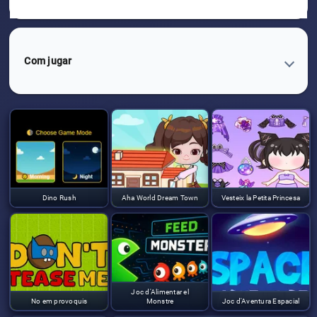
Com jugar
Dino Rush
Aha World Dream Town
Vesteix la Petita Princesa
Joc d'Alimentar el
No em provoquis
Monstre
Joc d'Aventura Espacial