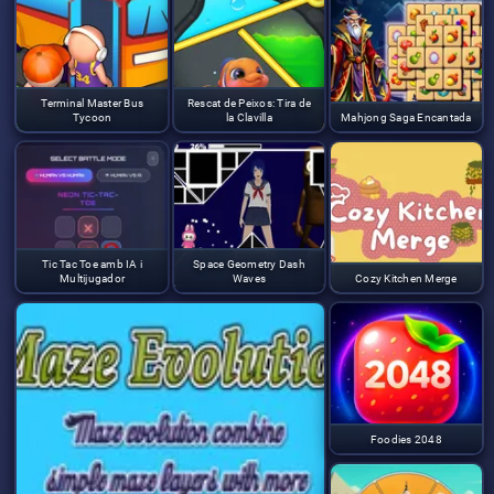
Terminal Master Bus
Rescat de Peixos: Tira de
Tycoon
la Clavilla
Mahjong Saga Encantada
Tic Tac Toe amb IA i
Space Geometry Dash
Multijugador
Waves
Cozy Kitchen Merge
Foodies 2048