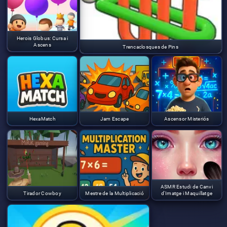
Herois Globus: Cursa i
Ascens
Trencaclosques de Pins
HexaMatch
Jam Escape
Ascensor Misteriós
ASMR Estudi de Canvi
Tirador Cowboy
Mestre de la Multiplicació
d'Imatge i Maquillatge