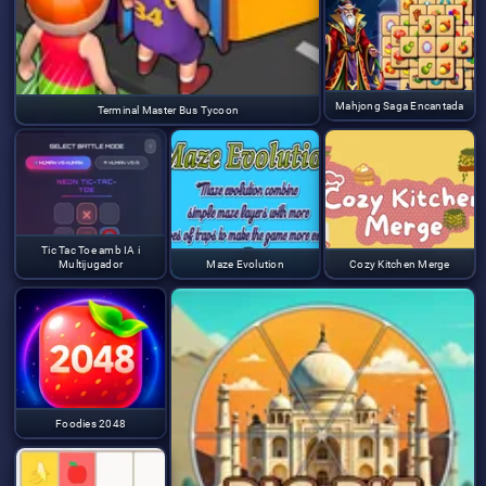
Mahjong Saga Encantada
Terminal Master Bus Tycoon
Tic Tac Toe amb IA i
Multijugador
Maze Evolution
Cozy Kitchen Merge
Foodies 2048