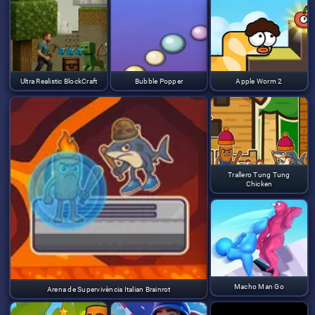
Ultra Realistic BlockCraft
Bubble Popper
Apple Worm 2
Trallero Tung Tung
Chicken
Macho Man Go
Arena de Supervivència Italian Brainrot