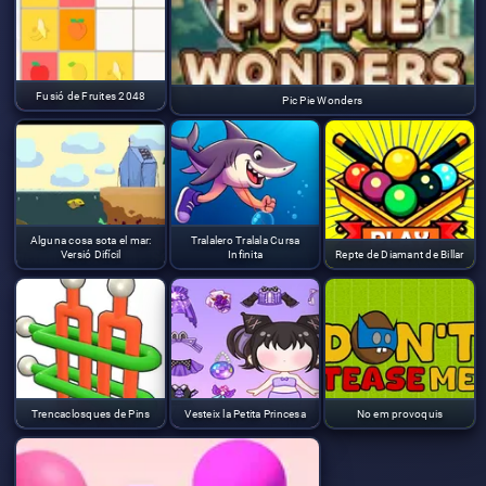
Fusió de Fruites 2048
Pic Pie Wonders
Alguna cosa sota el mar:
Tralalero Tralala Cursa
Versió Difícil
Infinita
Repte de Diamant de Billar
Trencaclosques de Pins
Vesteix la Petita Princesa
No em provoquis