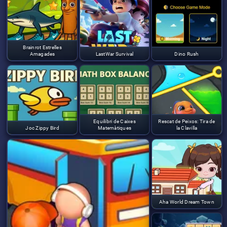
Brainrot Estrelles
Amagades
LastWar Survival
Dino Rush
Equilibri de Caixes
Rescat de Peixos: Tira de
Joc Zippy Bird
Matemàtiques
la Clavilla
Aha World Dream Town