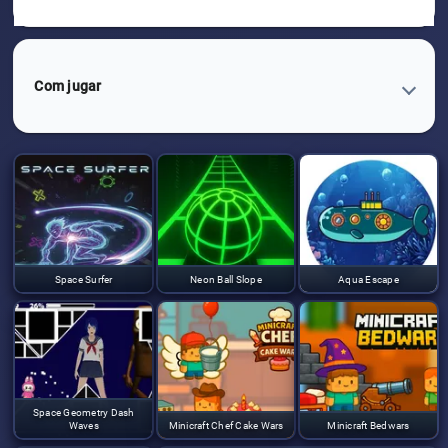
Com jugar
Space Surfer
Neon Ball Slope
Aqua Escape
Space Geometry Dash
Waves
Minicraft Chef Cake Wars
Minicraft Bedwars