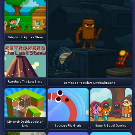
Baby Noob Ajuda a Steve
Retrohero The Last Stand
Bomba de Podridura Cerebral Italiana
Minecraft Desbloquejat en
Línia
Sausage Flip Gratis
Sprunki Squid Gaming