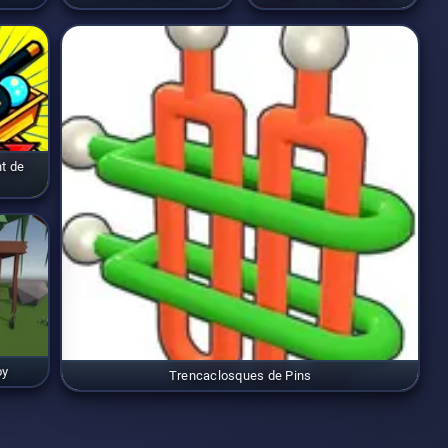
t de
oy
Trencaclosques de Pins