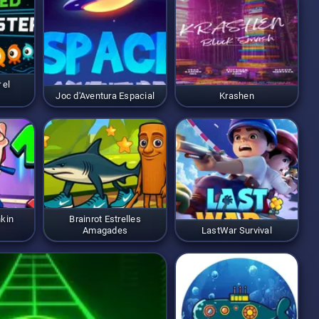
 el
Joc d'Aventura Espacial
Krashen
nkin
Brainrot Estrelles
Amagades
LastWar Survival