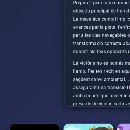
Prepara't per a una competi
objectiu principal és trans
La mecànica central implic
avances per la pista, t'enf
per a les vies navegables o 
transformació correcta
ab
donant als teus oponents un
La victòria no és només man
llamp. Per tenir èxit en aq
següent canvi ambiental. L
assegurant una transició f
amb circuits que presenten
presa de decisions cada v
en una emocionant prova de 