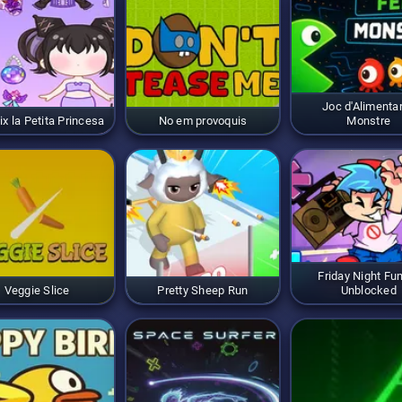
Joc d'Alimentar
ix la Petita Princesa
No em provoquis
Monstre
Friday Night Fu
Veggie Slice
Pretty Sheep Run
Unblocked