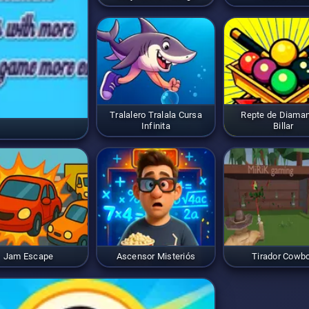
Tralalero Tralala Cursa
Repte de Diaman
Infinita
Billar
Jam Escape
Ascensor Misteriós
Tirador Cowb