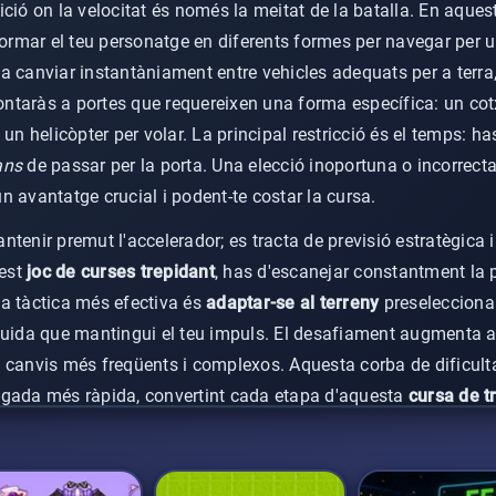
ció on la velocitat és només la meitat de la batalla. En aques
formar el teu personatge en diferents formes per navegar per u
a canviar instantàniament entre vehicles adequats per a terra,
rontaràs a portes que requereixen una forma específica: un cotxe
un helicòpter per volar. La principal restricció és el temps: ha
ans
de passar per la porta. Una elecció inoportuna o incorrecta
 avantatge crucial i podent-te costar la cursa.
tenir premut l'accelerador; es tracta de previsió estratègica i
uest
joc de curses trepidant
, has d'escanejar constantment la p
a tàctica més efectiva és
adaptar-se al terreny
preselecciona
luida que mantingui el teu impuls. El desafiament augmenta 
 canvis més freqüents i complexos. Aquesta corba de dificulta
egada més ràpida, convertint cada etapa d'aquesta
cursa de 
la teva agilitat cognitiva i temps de reacció.