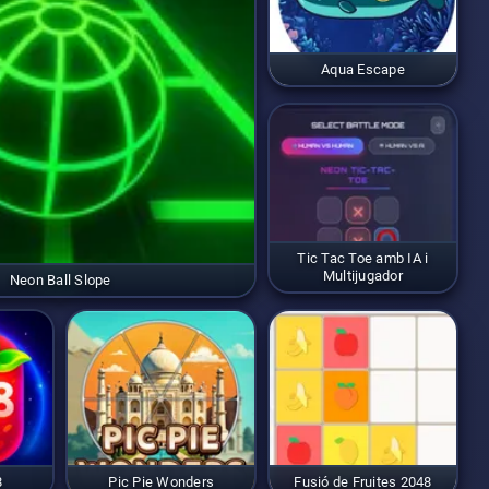
Aqua Escape
Tic Tac Toe amb IA i
Multijugador
Neon Ball Slope
8
Pic Pie Wonders
Fusió de Fruites 2048