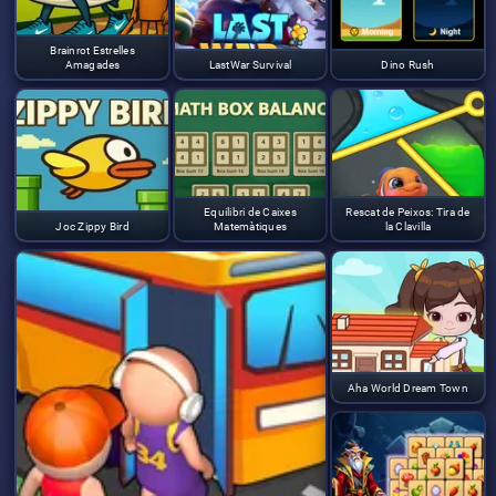
Brainrot Estrelles
Amagades
LastWar Survival
Dino Rush
Equilibri de Caixes
Rescat de Peixos: Tira de
Joc Zippy Bird
Matemàtiques
la Clavilla
Aha World Dream Town