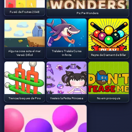
Fusió de Fruites 2048
Pic Pie Wonders
Alguna cosa sota el mar:
Tralalero Tralala Cursa
Versió Difícil
Infinita
Repte de Diamant de Billar
Trencaclosques de Pins
Vesteix la Petita Princesa
No em provoquis