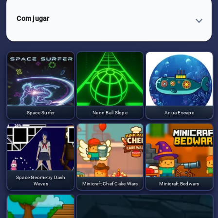
Com jugar
Space Surfer
Neon Ball Slope
Aqua Escape
Space Geometry Dash
Waves
Minicraft Chef Cake Wars
Minicraft Bedwars