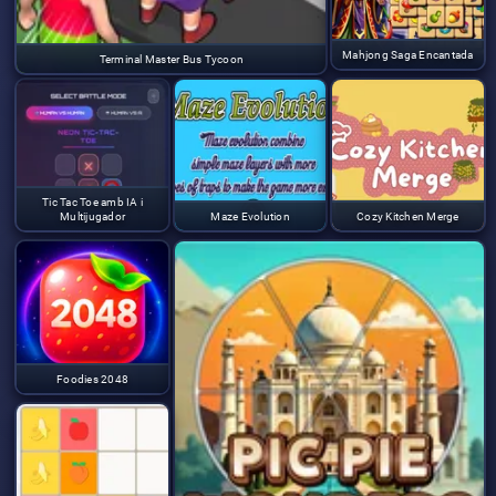
Mahjong Saga Encantada
Terminal Master Bus Tycoon
Tic Tac Toe amb IA i
Multijugador
Maze Evolution
Cozy Kitchen Merge
Foodies 2048