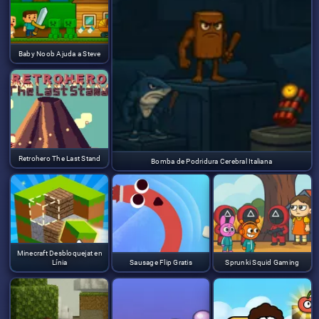
Baby Noob Ajuda a Steve
Retrohero The Last Stand
Bomba de Podridura Cerebral Italiana
Minecraft Desbloquejat en
Línia
Sausage Flip Gratis
Sprunki Squid Gaming