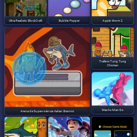
Ultra Realistic BlockCraft
Bubble Popper
Apple Worm 2
Trallero Tung Tung
Chicken
Macho Man Go
Arena de Supervivència Italian Brainrot