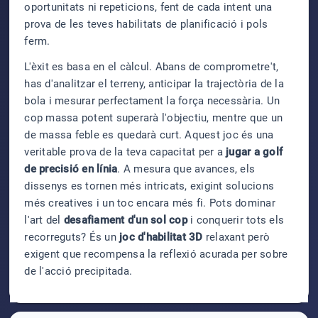
oportunitats ni repeticions, fent de cada intent una
prova de les teves habilitats de planificació i pols
ferm.
L'èxit es basa en el càlcul. Abans de comprometre't,
has d'analitzar el terreny, anticipar la trajectòria de la
bola i mesurar perfectament la força necessària. Un
cop massa potent superarà l'objectiu, mentre que un
de massa feble es quedarà curt. Aquest joc és una
veritable prova de la teva capacitat per a
jugar a golf
de precisió en línia
. A mesura que avances, els
dissenys es tornen més intricats, exigint solucions
més creatives i un toc encara més fi. Pots dominar
l'art del
desafiament d'un sol cop
i conquerir tots els
recorreguts? És un
joc d'habilitat 3D
relaxant però
exigent que recompensa la reflexió acurada per sobre
de l'acció precipitada.