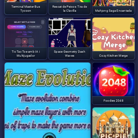
Terminal Master Bus
Rescat de Peixos: Tira de
Tycoon
la Clavilla
Mahjong Saga Encantada
Tic Tac Toe amb IA i
Space Geometry Dash
Multijugador
Waves
Cozy Kitchen Merge
Foodies 2048