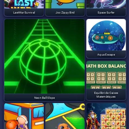
LastWar Survival
Joc Zippy Bird
Space Surfer
Aqua Escape
Equilibri de Caixes
Matemàtiques
Neon Ball Slope