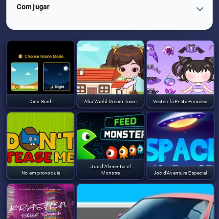
Com jugar
Dino Rush
Aha World Dream Town
Vesteix la Petita Princesa
Joc d'Alimentar el
No em provoquis
Monstre
Joc d'Aventura Espacial