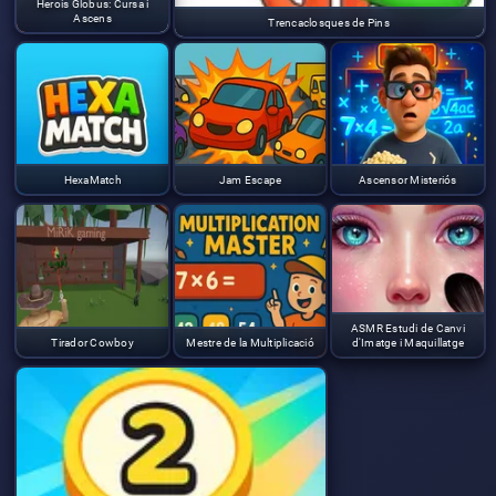
Herois Globus: Cursa i
Ascens
Trencaclosques de Pins
HexaMatch
Jam Escape
Ascensor Misteriós
ASMR Estudi de Canvi
Tirador Cowboy
Mestre de la Multiplicació
d'Imatge i Maquillatge