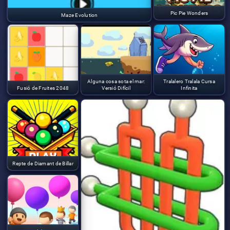
Pic Pie Wonders
Maze Evolution
Alguna cosa sota el mar:
Tralalero Tralala Cursa
Fusió de Fruites 2048
Versió Difícil
Infinita
Repte de Diamant de Billar