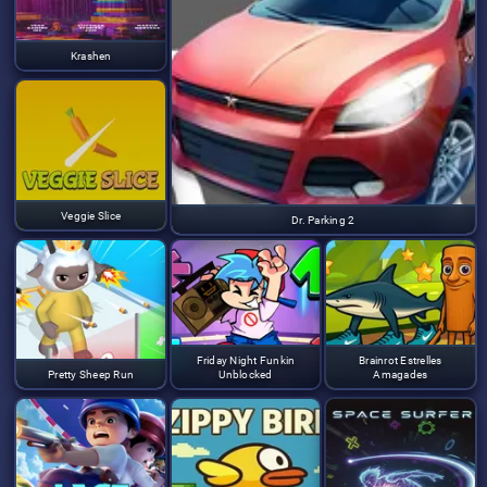
Krashen
Veggie Slice
Dr. Parking 2
Friday Night Funkin
Brainrot Estrelles
Pretty Sheep Run
Unblocked
Amagades