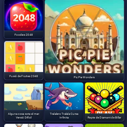
Foodies 2048
Fusió de Fruites 2048
Pic Pie Wonders
Alguna cosa sota el mar:
Tralalero Tralala Cursa
Versió Difícil
Infinita
Repte de Diamant de Billar