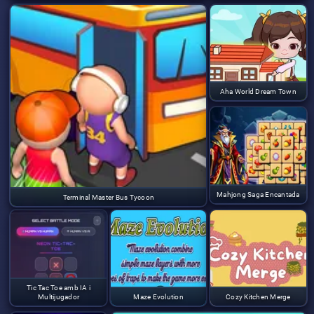
Aha World Dream Town
Mahjong Saga Encantada
Terminal Master Bus Tycoon
Tic Tac Toe amb IA i
Multijugador
Maze Evolution
Cozy Kitchen Merge