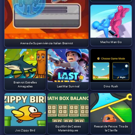
Macho Man Go
Arena de Supervivència Italian Brainrot
Brainrot Estrelles
Amagades
LastWar Survival
Dino Rush
Equilibri de Caixes
Rescat de Peixos: Tira de
Joc Zippy Bird
Matemàtiques
la Clavilla