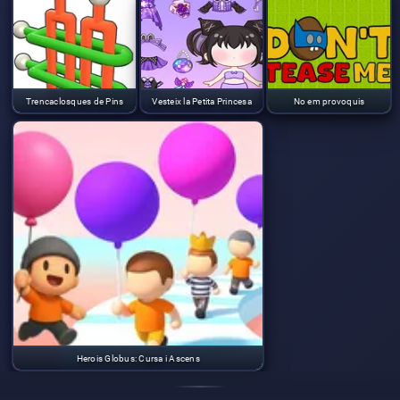
Trencaclosques de Pins
Vesteix la Petita Princesa
No em provoquis
Herois Globus: Cursa i Ascens