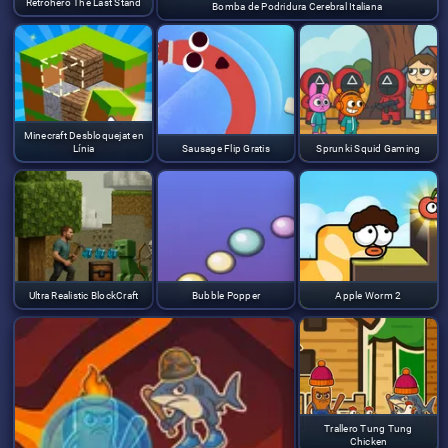
Retrohero The Last Stand
Bomba de Podridura Cerebral Italiana
Minecraft Desbloquejat en
Línia
Sausage Flip Gratis
Sprunki Squid Gaming
Ultra Realistic BlockCraft
Bubble Popper
Apple Worm 2
Trallero Tung Tung
Chicken