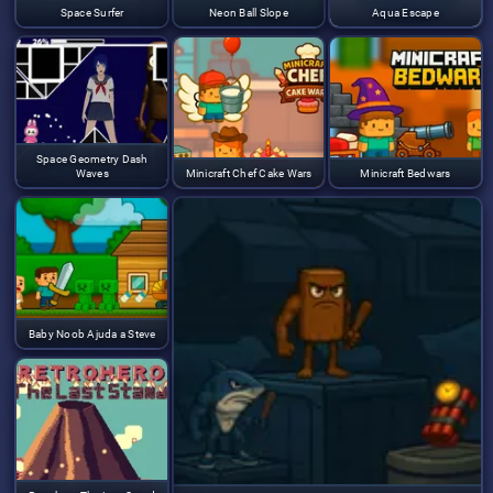
Space Surfer
Neon Ball Slope
Aqua Escape
Space Geometry Dash
Waves
Minicraft Chef Cake Wars
Minicraft Bedwars
Baby Noob Ajuda a Steve