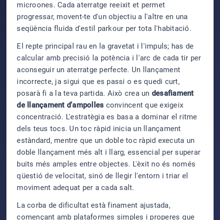
microones. Cada aterratge reeixit et permet
progressar, movent-te d'un objectiu a l'altre en una
seqüència fluida d'estil parkour per tota l'habitació.
El repte principal rau en la gravetat i l'impuls; has de
calcular amb precisió la potència i l'arc de cada tir per
aconseguir un aterratge perfecte. Un llançament
incorrecte, ja sigui que es passi o es quedi curt,
posarà fi a la teva partida. Això crea un
desafiament
de llançament d'ampolles
convincent que exigeix
concentració. L'estratègia es basa a dominar el ritme
dels teus tocs. Un toc ràpid inicia un llançament
estàndard, mentre que un doble toc ràpid executa un
doble llançament més alt i llarg, essencial per superar
buits més amples entre objectes. L'èxit no és només
qüestió de velocitat, sinó de llegir l'entorn i triar el
moviment adequat per a cada salt.
La corba de dificultat està finament ajustada,
començant amb plataformes simples i properes que