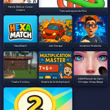
Herois Globus: Cursa i
Ascens
Trencaclosques de Pins
HexaMatch
Jam Escape
Ascensor Misteriós
ASMR Estudi de Canvi
Tirador Cowboy
Mestre de la Multiplicació
d'Imatge i Maquillatge