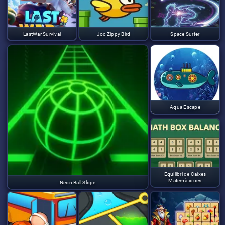
LastWar Survival
Joc Zippy Bird
Space Surfer
Aqua Escape
Equilibri de Caixes
Matemàtiques
Neon Ball Slope