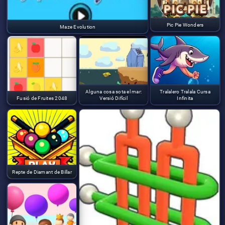
Pic Pie Wonders
Maze Evolution
Alguna cosa sota el mar:
Tralalero Tralala Cursa
Fusió de Fruites 2048
Versió Difícil
Infinita
Repte de Diamant de Billar