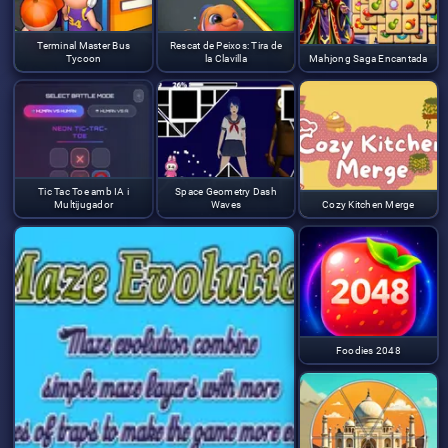
Terminal Master Bus
Rescat de Peixos: Tira de
Tycoon
la Clavilla
Mahjong Saga Encantada
Tic Tac Toe amb IA i
Space Geometry Dash
Multijugador
Waves
Cozy Kitchen Merge
Foodies 2048