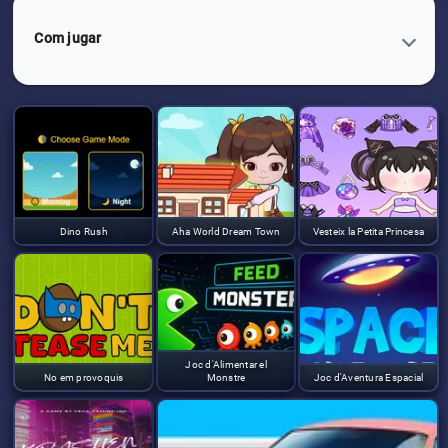
Com jugar
Dino Rush
Aha World Dream Town
Vesteix la Petita Princesa
Joc d'Alimentar el
No em provoquis
Monstre
Joc d'Aventura Espacial