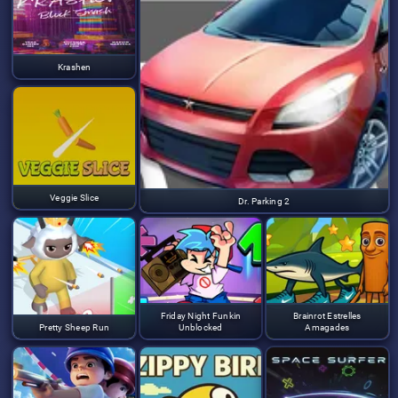
Krashen
Veggie Slice
Dr. Parking 2
Friday Night Funkin
Brainrot Estrelles
Pretty Sheep Run
Unblocked
Amagades