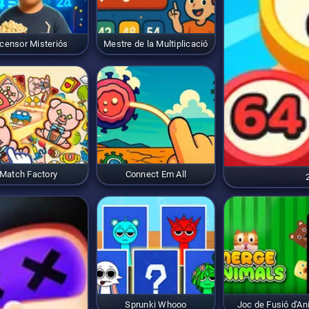
censor Misteriós
Mestre de la Multiplicació
Match Factory
Connect Em All
Sprunki Whooo
Joc de Fusió d'An