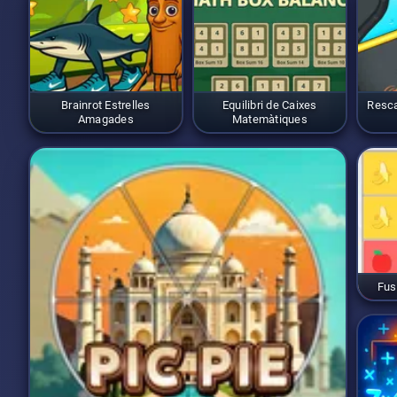
Brainrot Estrelles
Equilibri de Caixes
Resca
Amagades
Matemàtiques
Fus