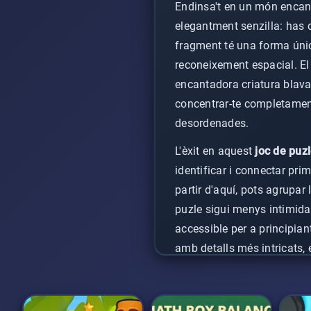
Endinsa't en un món encan
elegantment senzilla: has d
fragment té una forma únic
reconeixement espacial. El
encantadora criatura blava, 
concentrar-te completament
desordenades.
L'èxit en aquest
joc de puzl
identificar i connectar prim
partir d'aquí, pots agrupar 
puzle sigui menys intimidat
accessible per a principian
amb detalls més intricats,
qualsevol que estimi els
pu