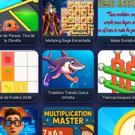
t de Peixos: Tira de
la Clavilla
Mahjong Saga Encantada
Maze Evoluti
Tralalero Tralala Cursa
ió de Fruites 2048
Infinita
Trencaclosques d