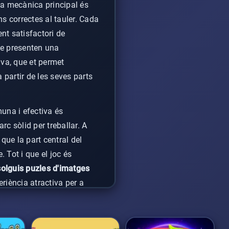
a mecànica principal és
s correctes al tauler. Cada
nt satisfactori de
ue presenten una
iva, que et permet
partir de les seves parts
muna i efectiva és
rc sòlid per treballar. A
 que la part central del
 Tot i que el joc és
solguis puzles d'imatges
riència atractiva per a