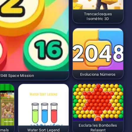
Trencaclosques
Isomètric 3D
Evoluciona Números
2048 Space Mission
Esclata les Bombolles
imals
Water Sort Legend
Relaxant