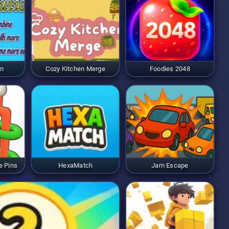
on
Cozy Kitchen Merge
Foodies 2048
e Pins
HexaMatch
Jam Escape