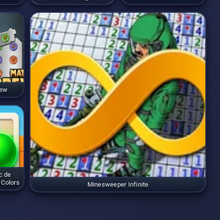
rew
c de
 Colors
Minesweeper Infinite