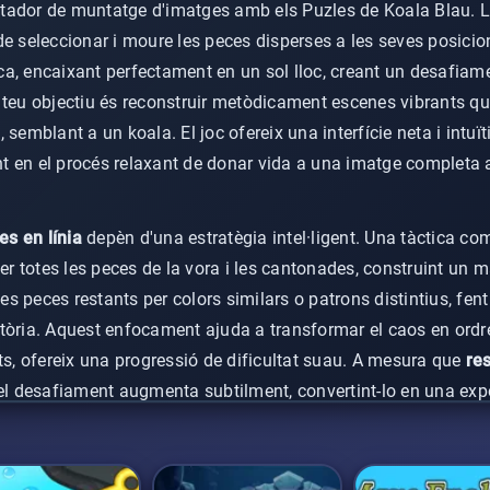
tador de muntatge d'imatges amb els Puzles de Koala Blau. L
e seleccionar i moure les peces disperses a les seves posicion
a, encaixant perfectament en un sol lloc, creant un desafiame
 teu objectiu és reconstruir metòdicament escenes vibrants q
semblant a un koala. El joc ofereix una interfície neta i intuït
 en el procés relaxant de donar vida a una imatge completa a 
es en línia
depèn d'una estratègia intel·ligent. Una tàctica co
er totes les peces de la vora i les cantonades, construint un ma
les peces restants per colors similars o patrons distintius, fent
òria. Aquest enfocament ajuda a transformar el caos en ordre.
ts, ofereix una progressió de dificultat suau. A mesura que
re
 el desafiament augmenta subtilment, convertint-lo en una expe
zles de trencaclosques bonics
.