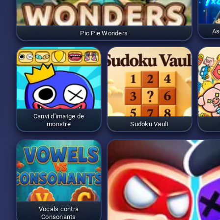
As
Pic Pie Wonders
Canvi d'imatge de
monstre
Sudoku Vault
Vocals contra
Consonants