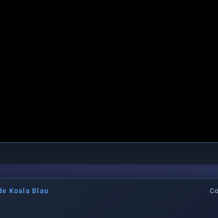
de Koala Blau
Co