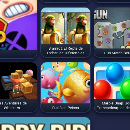
Brainrot: El Repte de
Trobar les Diferències
Gun Match Sc
es Aventures de
Marble Snap: Jo
Whiskers
Fusió de Peixos
Trencaclosques de