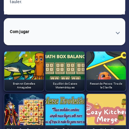
tauler.
Com jugar
Brainrot Estrelles
Equilibri de Caixes
Rescat de Peixos: Tira de
Amagades
Matemàtiques
la Clavilla