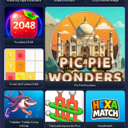
Mahjong Saga Encantada
Maze Evolution
Cozy Kitchen Merge
Foodies 2048
Fusió de Fruites 2048
Pic Pie Wonders
Tralalero Tralala Cursa
Infinita
Trencaclosques de Pins
HexaMatch