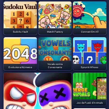
Sudoku Vault
Match Factory
Connect Em All
Vocals contra
Evoluciona Números
Consonants
Sprunki Whooo
Joc de Fusió d'Animals