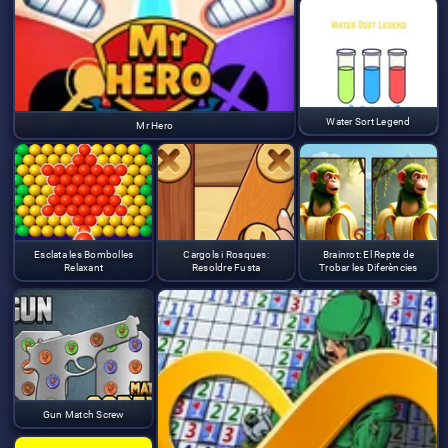
Water Sort Legend
Mr Hero
Esclata les Bombolles
Cargols i Rosques:
Brainrot: El Repte de
Relaxant
Resoldre Fusta
Trobar les Diferències
Gun Match Screw