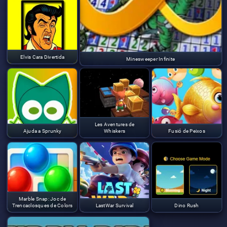
Elvis Cara Divertida
Minesweeper Infinite
Les Aventures de
Ajuda a Sprunky
Whiskers
Fusió de Peixos
Marble Snap: Joc de
Trencaclosques de Colors
LastWar Survival
Dino Rush