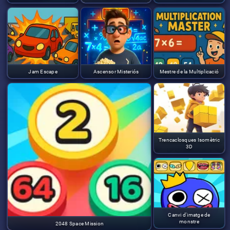
Jam Escape
Ascensor Misteriós
Mestre de la Multiplicació
Trencaclosques Isomètric
3D
Canvi d'imatge de
monstre
2048 Space Mission