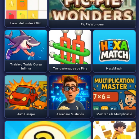
Fusió de Fruites 2048
Pic Pie Wonders
Tralalero Tralala Cursa
Infinita
Trencaclosques de Pins
HexaMatch
Jam Escape
Ascensor Misteriós
Mestre de la Multiplicació