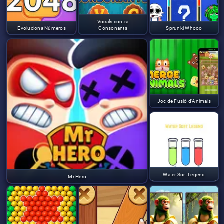
Vocals contra
Evoluciona Números
Consonants
Sprunki Whooo
Joc de Fusió d'Animals
Water Sort Legend
Mr Hero