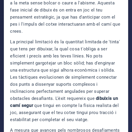
a la meta sense bolcar o caure a l'abisme. Aquesta
fase inicial de dibuix és on entra en joc el teu
pensament estratègic, ja que has d'anticipar com el
pes i l'impuls del cotxe interactuaran amb el camí que
crees.
La principal limitació és la quantitat limitada de 'tinta'
que tens per dibuixar, la qual cosa t'obliga a ser
eficient i precís amb les teves línies. No pots
simplement gargotejar un bloc sòlid; has d'enginyar
una estructura que sigui alhora econòmica i sòlida.
Les tàctiques evolucionen de simplement connectar
dos punts a dissenyar suports complexos i
inclinacions perfectament angulades per superar
obstacles desafiants. L'èxit requereix que
dibuixis un
camí segur
que tingui en compte la física realista del
joc, assegurant que el teu cotxe tingui prou tracció i
estabilitat per completar el seu viatge.
A mesura que avances pels nombrosos desafiaments