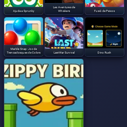
Les Aventures de
Ajuda a Sprunky
Whiskers
Fusió de Peixos
Marble Snap: Joc de
Trencaclosques de Colors
LastWar Survival
Dino Rush