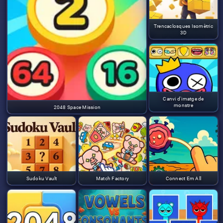
Trencaclosques Isomètric
3D
Canvi d'imatge de
monstre
2048 Space Mission
Sudoku Vault
Match Factory
Connect Em All