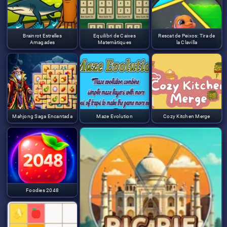
Brainrot Estrelles
Equilibri de Caixes
Rescat de Peixos: Tira de
Amagades
Matemàtiques
la Clavilla
Mahjong Saga Encantada
Maze Evolution
Cozy Kitchen Merge
Foodies 2048