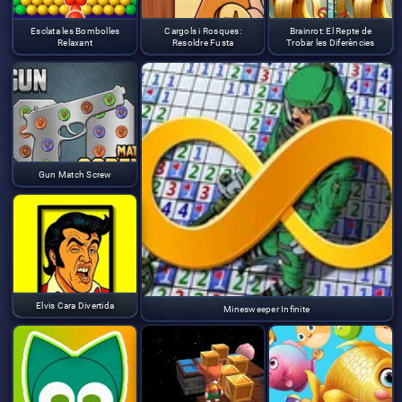
Esclata les Bombolles
Cargols i Rosques:
Brainrot: El Repte de
Relaxant
Resoldre Fusta
Trobar les Diferències
Gun Match Screw
Elvis Cara Divertida
Minesweeper Infinite