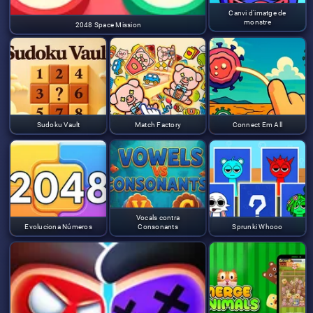
Canvi d'imatge de
monstre
2048 Space Mission
Sudoku Vault
Match Factory
Connect Em All
Vocals contra
Evoluciona Números
Consonants
Sprunki Whooo