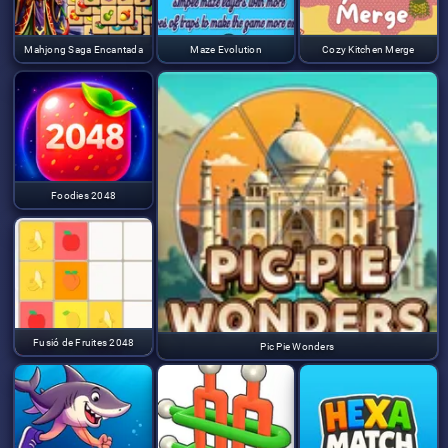
Mahjong Saga Encantada
Maze Evolution
Cozy Kitchen Merge
Foodies 2048
Fusió de Fruites 2048
Pic Pie Wonders