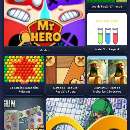
Joc de Fusió d'Animals
Water Sort Legend
Mr Hero
Esclata les Bombolles
Cargols i Rosques:
Brainrot: El Repte de
Relaxant
Resoldre Fusta
Trobar les Diferències