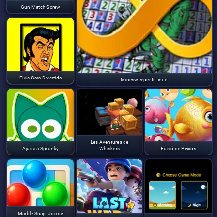
Gun Match Screw
Elvis Cara Divertida
Minesweeper Infinite
Les Aventures de
Ajuda a Sprunky
Whiskers
Fusió de Peixos
Marble Snap: Joc de