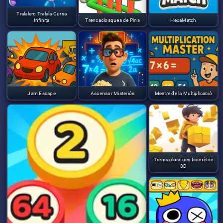
Tralalero Tralala Cursa
Infinita
Trencaclosques de Pins
HexaMatch
Jam Escape
Ascensor Misteriós
Mestre de la Multiplicació
Trencaclosques Isomètric
3D