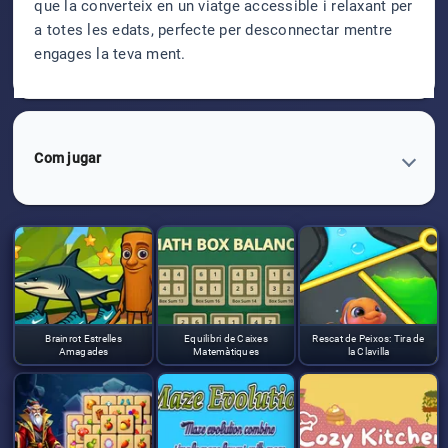
que la converteix en un viatge accessible i relaxant per
a totes les edats, perfecte per desconnectar mentre
engages la teva ment.
Com jugar
Brainrot Estrelles
Equilibri de Caixes
Rescat de Peixos: Tira de
Amagades
Matemàtiques
la Clavilla