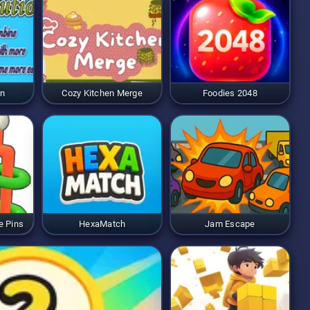
mediatament, convertint-lo
 de les línies com si crees
àgines per pintar de la
 artístic. Gaudeix d'hores
on
Cozy Kitchen Merge
Foodies 2048
e Pins
HexaMatch
Jam Escape