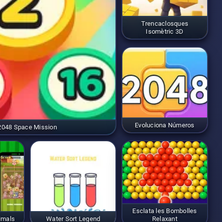
Trencaclosques
Isomètric 3D
Evoluciona Números
2048 Space Mission
Esclata les Bombolles
imals
Water Sort Legend
Relaxant