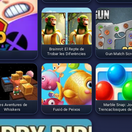
Brainrot: El Repte de
Trobar les Diferències
Gun Match Sc
es Aventures de
Marble Snap: Jo
Whiskers
Fusió de Peixos
Trencaclosques de