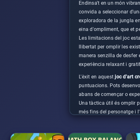
Endinsa't en un món vibran
convida a seleccionar d'un
exploradora de la jungla en
eina d'ompliment, que et p
Les limitacions del joc est
llibertat per omplir les e
manera senzilla de desfer el
experiència relaxant i grati
L'èxit en aquest
joc d'art c
puntuacions. Pots desenvol
abans de començar o experi
Una tàctica útil és omplir 
més fins del personatge i l'
que triïs i del nivell de de
resultats únics.