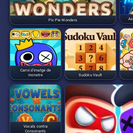
As
Pic Pie Wonders
Canvi d'imatge de
monstre
Sudoku Vault
Vocals contra
Consonants