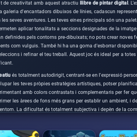
t de creativitat amb aquest atractiu
llibre de pintar digital
. L'
a galeria d'encantadors dibuixos de línies, cadascun represen
 les seves aventures. Les teves eines principals són una palet
ermeten aplicar tonalitats a seccions designades de la imatge
an definides pels contorns pre-dibuixats; no pots crear noves f
xistents com vulguis. També hi ha una goma d'esborrar disponi
eccions i refinar el teu treball. Aquest joc és ideal per a totes
ficant.
reatiu
és totalment autodirigit, centrant-se en l'expressió perso
upar les teves pròpies estratègies artístiques, potser planifi
mentant amb colors contrastats i complementaris per fer que
primer les àrees de fons més grans per establir un ambient, i d
entorn. La dificultat és totalment subjectiva i depèn de la comp
tall que vulguis aconseguir. Aquesta llibertat creativa fomenta 