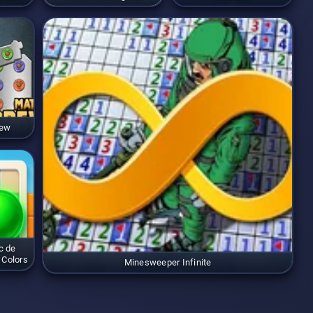
rew
c de
 Colors
Minesweeper Infinite