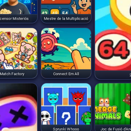
censor Misteriós
Mestre de la Multiplicació
Match Factory
Connect Em All
Sprunki Whooo
Joc de Fusió d'An