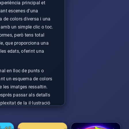
experiència principal et
tant escenes d'una
a de colors diversa i una
 amb un simple clic o toc.
ormes, però tens total
ble, que proporciona una
 les edats, oferint una
nal en lloc de punts o
cant un esquema de colors
 les imatges ressaltin.
esprés passar als detalls
lexitat de la il·lustració
la imaginació i permet