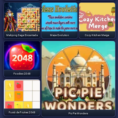
Mahjong Saga Encantada
Maze Evolution
Cozy Kitchen Merge
Foodies 2048
Fusió de Fruites 2048
Pic Pie Wonders