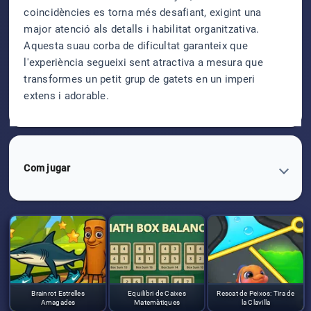
coincidències es torna més desafiant, exigint una
major atenció als detalls i habilitat organitzativa.
Aquesta suau corba de dificultat garanteix que
l'experiència segueixi sent atractiva a mesura que
transformes un petit grup de gatets en un imperi
extens i adorable.
Com jugar
Brainrot Estrelles
Equilibri de Caixes
Rescat de Peixos: Tira de
Amagades
Matemàtiques
la Clavilla