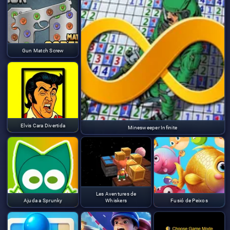
Gun Match Screw
Elvis Cara Divertida
Minesweeper Infinite
Les Aventures de
Ajuda a Sprunky
Whiskers
Fusió de Peixos