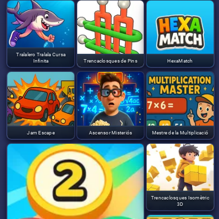
Tralalero Tralala Cursa
Infinita
Trencaclosques de Pins
HexaMatch
Jam Escape
Ascensor Misteriós
Mestre de la Multiplicació
Trencaclosques Isomètric
3D