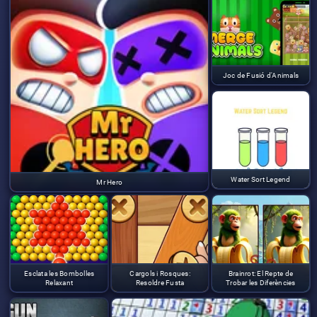
Joc de Fusió d'Animals
Water Sort Legend
Mr Hero
Esclata les Bombolles
Cargols i Rosques:
Brainrot: El Repte de
Relaxant
Resoldre Fusta
Trobar les Diferències