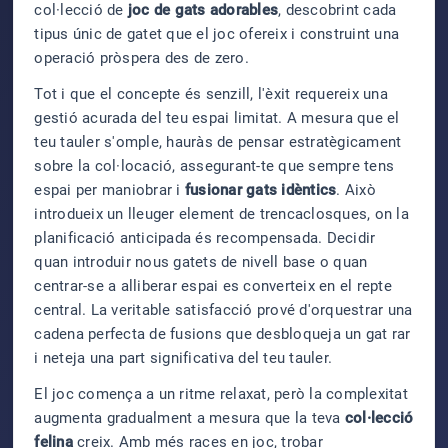
col·lecció de
joc de gats adorables
, descobrint cada
tipus únic de gatet que el joc ofereix i construint una
operació pròspera des de zero.
Tot i que el concepte és senzill, l'èxit requereix una
gestió acurada del teu espai limitat. A mesura que el
teu tauler s'omple, hauràs de pensar estratègicament
sobre la col·locació, assegurant-te que sempre tens
espai per maniobrar i
fusionar gats idèntics
. Això
introdueix un lleuger element de trencaclosques, on la
planificació anticipada és recompensada. Decidir
quan introduir nous gatets de nivell base o quan
centrar-se a alliberar espai es converteix en el repte
central. La veritable satisfacció prové d'orquestrar una
cadena perfecta de fusions que desbloqueja un gat rar
i neteja una part significativa del teu tauler.
El joc comença a un ritme relaxat, però la complexitat
augmenta gradualment a mesura que la teva
col·lecció
felina
creix. Amb més races en joc, trobar