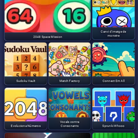
Canvi d'imatge de
monstre
2048 Space Mission
Sudoku Vault
Match Factory
Connect Em All
Vocals contra
Evoluciona Números
Consonants
Sprunki Whooo