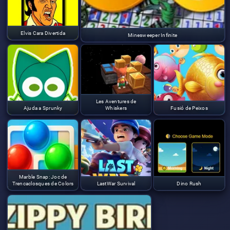
Elvis Cara Divertida
Minesweeper Infinite
Les Aventures de
Ajuda a Sprunky
Whiskers
Fusió de Peixos
Marble Snap: Joc de
Trencaclosques de Colors
LastWar Survival
Dino Rush