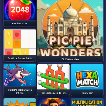
Foodies 2048
Fusió de Fruites 2048
Pic Pie Wonders
Tralalero Tralala Cursa
Infinita
Trencaclosques de Pins
HexaMatch