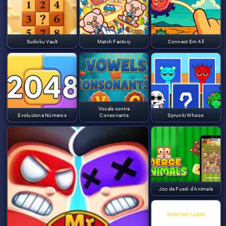
Sudoku Vault
Match Factory
Connect Em All
Vocals contra
Evoluciona Números
Consonants
Sprunki Whooo
Joc de Fusió d'Animals