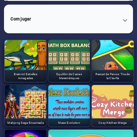
Com jugar
Brainrot Estrelles
Equilibri de Caixes
Rescat de Peixos: Tira de
Amagades
Matemàtiques
la Clavilla
Mahjong Saga Encantada
Maze Evolution
Cozy Kitchen Merge