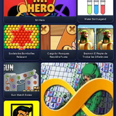
Water Sort Legend
Mr Hero
Esclata les Bombolles
Cargols i Rosques:
Brainrot: El Repte de
Relaxant
Resoldre Fusta
Trobar les Diferències
Gun Match Screw