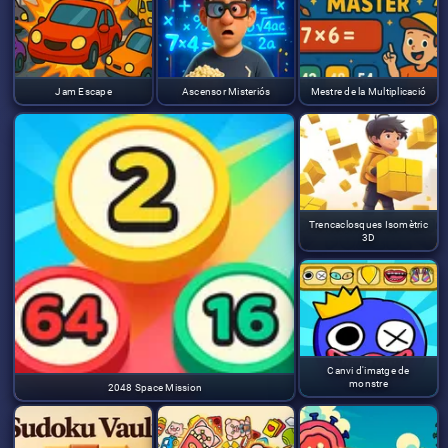
Jam Escape
Ascensor Misteriós
Mestre de la Multiplicació
Trencaclosques Isomètric
3D
Canvi d'imatge de
monstre
2048 Space Mission