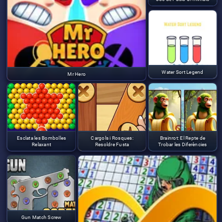
Water Sort Legend
Mr Hero
Esclata les Bombolles
Cargols i Rosques:
Brainrot: El Repte de
Relaxant
Resoldre Fusta
Trobar les Diferències
Gun Match Screw