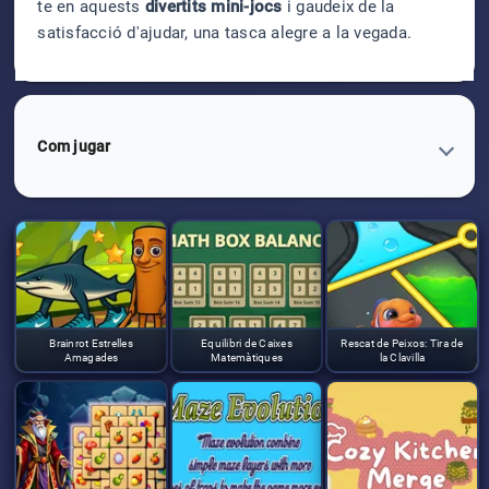
te en aquests
divertits mini-jocs
i gaudeix de la
satisfacció d'ajudar, una tasca alegre a la vegada.
Com jugar
Brainrot Estrelles
Equilibri de Caixes
Rescat de Peixos: Tira de
Amagades
Matemàtiques
la Clavilla