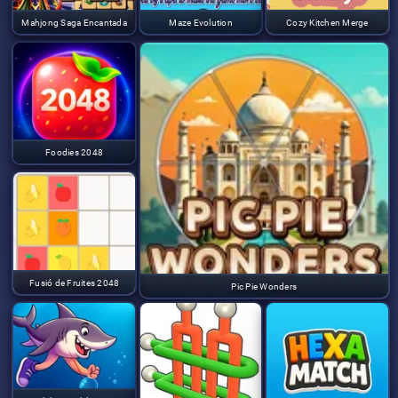
Mahjong Saga Encantada
Maze Evolution
Cozy Kitchen Merge
Foodies 2048
Fusió de Fruites 2048
Pic Pie Wonders