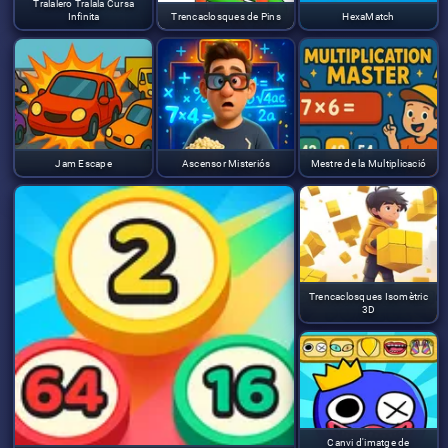
Tralalero Tralala Cursa
Infinita
Trencaclosques de Pins
HexaMatch
Jam Escape
Ascensor Misteriós
Mestre de la Multiplicació
Trencaclosques Isomètric
3D
Canvi d'imatge de