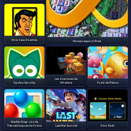
Elvis Cara Divertida
Minesweeper Infinite
Les Aventures de
Ajuda a Sprunky
Whiskers
Fusió de Peixos
Marble Snap: Joc de
Trencaclosques de Colors
LastWar Survival
Dino Rush