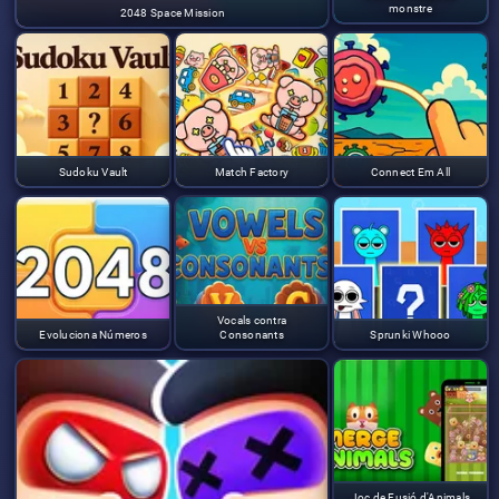
monstre
2048 Space Mission
Sudoku Vault
Match Factory
Connect Em All
Vocals contra
Evoluciona Números
Consonants
Sprunki Whooo
Joc de Fusió d'Animals