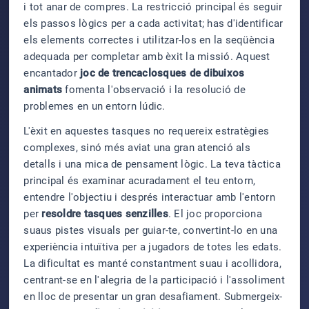
i tot anar de compres. La restricció principal és seguir
els passos lògics per a cada activitat; has d'identificar
els elements correctes i utilitzar-los en la seqüència
adequada per completar amb èxit la missió. Aquest
encantador
joc de trencaclosques de dibuixos
animats
fomenta l'observació i la resolució de
problemes en un entorn lúdic.
L'èxit en aquestes tasques no requereix estratègies
complexes, sinó més aviat una gran atenció als
detalls i una mica de pensament lògic. La teva tàctica
principal és examinar acuradament el teu entorn,
entendre l'objectiu i després interactuar amb l'entorn
per
resoldre tasques senzilles
. El joc proporciona
suaus pistes visuals per guiar-te, convertint-lo en una
experiència intuïtiva per a jugadors de totes les edats.
La dificultat es manté constantment suau i acollidora,
centrant-se en l'alegria de la participació i l'assoliment
en lloc de presentar un gran desafiament. Submergeix-