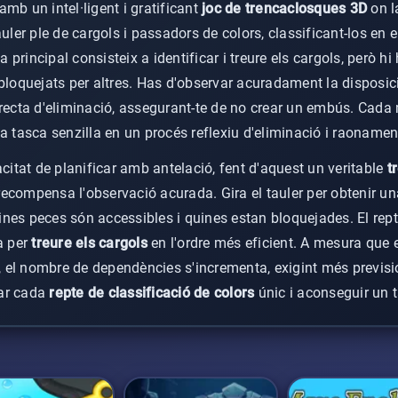
mb un intel·ligent i gratificant
joc de trencaclosques 3D
on l
auler ple de cargols i passadors de colors, classificant-los en 
principal consisteix a identificar i treure els cargols, però hi
bloquejats per altres. Has d'observar acuradament la disposici
rrecta d'eliminació, assegurant-te de no crear un embús. Cada
a tasca senzilla en un procés reflexiu d'eliminació i raonamen
acitat de planificar amb antelació, fent d'aquest un veritable
t
ecompensa l'observació acurada. Gira el tauler per obtenir u
uines peces són accessibles i quines estan bloquejades. El repte
a per
treure els cargols
en l'ordre més eficient. A mesura que 
 el nombre de dependències s'incrementa, exigint més previs
nar cada
repte de classificació de colors
únic i aconseguir un t