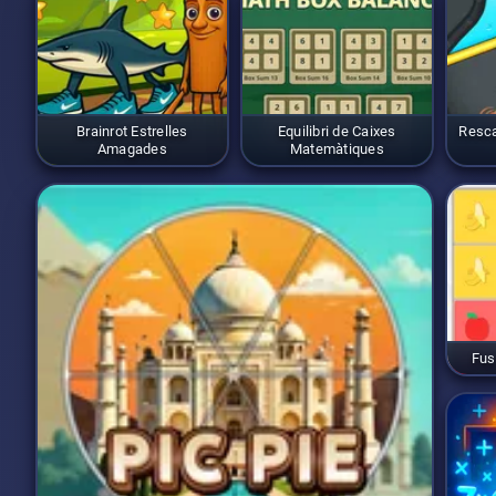
Brainrot Estrelles
Equilibri de Caixes
Resca
Amagades
Matemàtiques
Fus