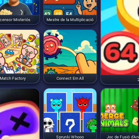
censor Misteriós
Mestre de la Multiplicació
Match Factory
Connect Em All
Sprunki Whooo
Joc de Fusió d'An