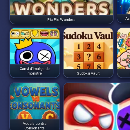
As
Pic Pie Wonders
Canvi d'imatge de
monstre
Sudoku Vault
Vocals contra
Consonants