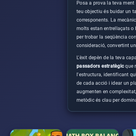
Posa a prova la teva ment a
teu objectiu és buidar un t
corresponents. La mecànica 
molts estan entrellaçats o 
per trobar la seqüència co
consideració, convertint un
L'èxit depèn de la teva cap
passadors estratègic
que r
l'estructura, identificant q
de cada acció i idear un pl
augmenten en complexitat,
metòdic és clau per domi