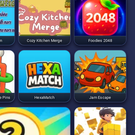
on
Cozy Kitchen Merge
Foodies 2048
e Pins
HexaMatch
Jam Escape