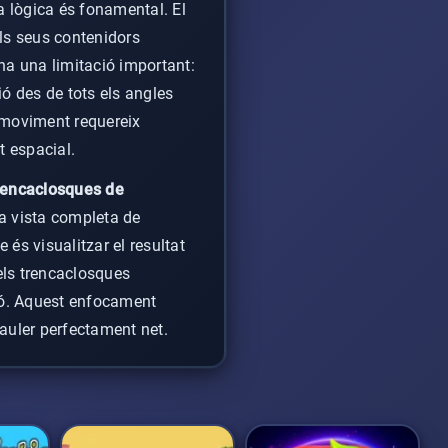
a lògica és fonamental. El
els seus contenidors
 ha una limitació important:
ó des de tots els angles
 moviment requereix
t espacial.
rencaclosques de
na vista completa de
 és visualitzar el resultat
els trencaclosques
ió. Aquest enfocament
auler perfectament net.