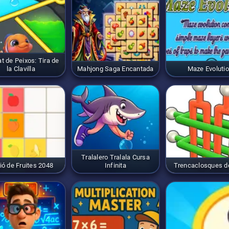
t de Peixos: Tira de
la Clavilla
Mahjong Saga Encantada
Maze Evoluti
Tralalero Tralala Cursa
ió de Fruites 2048
Infinita
Trencaclosques d