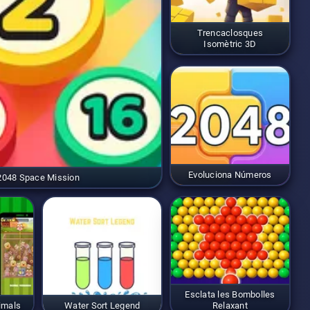
Trencaclosques
Isomètric 3D
Evoluciona Números
2048 Space Mission
Esclata les Bombolles
imals
Water Sort Legend
Relaxant