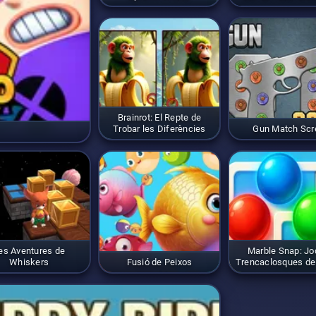
Brainrot: El Repte de
Trobar les Diferències
Gun Match Sc
es Aventures de
Marble Snap: Jo
Whiskers
Fusió de Peixos
Trencaclosques de