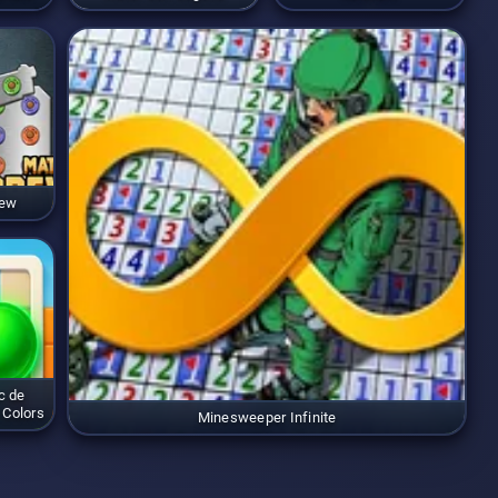
rew
c de
 Colors
Minesweeper Infinite