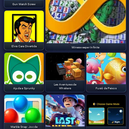
Gun Match Screw
Elvis Cara Divertida
Minesweeper Infinite
Les Aventures de
Ajuda a Sprunky
Whiskers
Fusió de Peixos
Marble Snap: Joc de