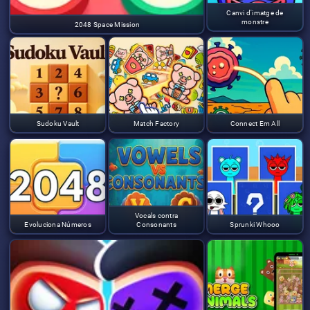
Canvi d'imatge de
monstre
2048 Space Mission
Sudoku Vault
Match Factory
Connect Em All
Vocals contra
Evoluciona Números
Consonants
Sprunki Whooo