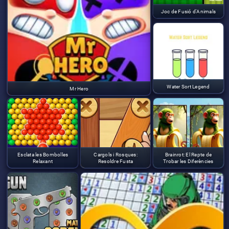
Joc de Fusió d'Animals
Water Sort Legend
Mr Hero
Esclata les Bombolles
Cargols i Rosques:
Brainrot: El Repte de
Relaxant
Resoldre Fusta
Trobar les Diferències