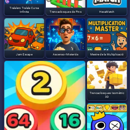
Tralalero Tralala Cursa
Infinita
Trencaclosques de Pins
HexaMatch
Jam Escape
Ascensor Misteriós
Mestre de la Multiplicació
Trencaclosques Isomètric
3D