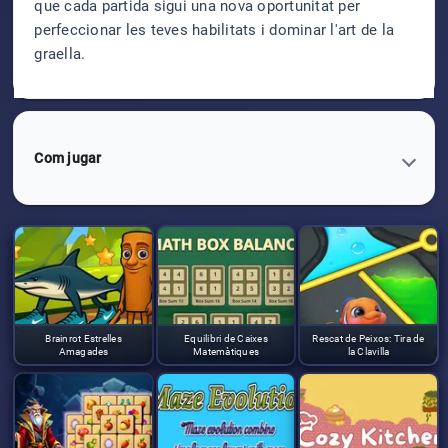
que cada partida sigui una nova oportunitat per
perfeccionar les teves habilitats i dominar l'art de la
graella.
Com jugar
Brainrot Estrelles
Equilibri de Caixes
Rescat de Peixos: Tira de
Amagades
Matemàtiques
la Clavilla