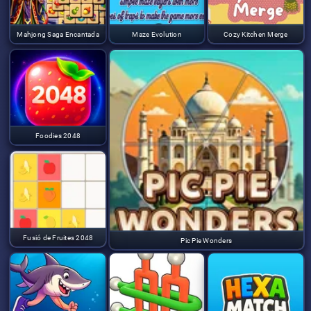
Mahjong Saga Encantada
Maze Evolution
Cozy Kitchen Merge
Foodies 2048
Fusió de Fruites 2048
Pic Pie Wonders