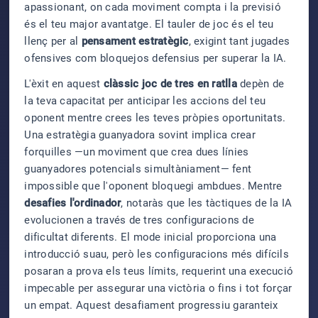
apassionant, on cada moviment compta i la previsió
és el teu major avantatge. El tauler de joc és el teu
llenç per al
pensament estratègic
, exigint tant jugades
ofensives com bloquejos defensius per superar la IA.
L'èxit en aquest
clàssic joc de tres en ratlla
depèn de
la teva capacitat per anticipar les accions del teu
oponent mentre crees les teves pròpies oportunitats.
Una estratègia guanyadora sovint implica crear
forquilles —un moviment que crea dues línies
guanyadores potencials simultàniament— fent
impossible que l'oponent bloquegi ambdues. Mentre
desafies l'ordinador
, notaràs que les tàctiques de la IA
evolucionen a través de tres configuracions de
dificultat diferents. El mode inicial proporciona una
introducció suau, però les configuracions més difícils
posaran a prova els teus límits, requerint una execució
impecable per assegurar una victòria o fins i tot forçar
un empat. Aquest desafiament progressiu garanteix