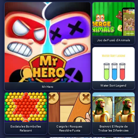
Joc de Fusió d'Animals
Water Sort Legend
Mr Hero
Esclata les Bombolles
Cargols i Rosques:
Brainrot: El Repte de
Relaxant
Resoldre Fusta
Trobar les Diferències