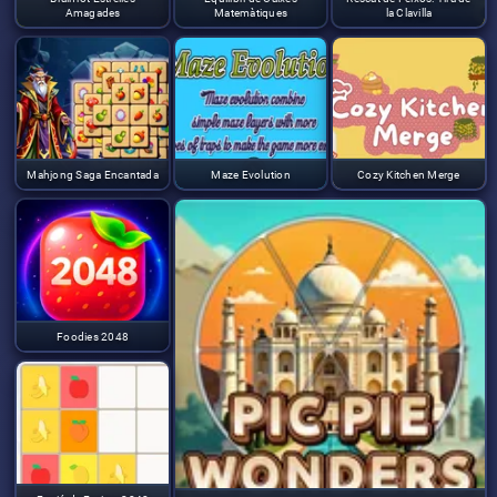
Amagades
Matemàtiques
la Clavilla
Mahjong Saga Encantada
Maze Evolution
Cozy Kitchen Merge
Foodies 2048