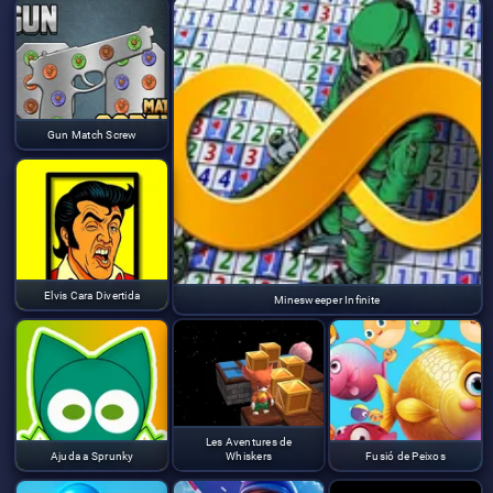
Gun Match Screw
Elvis Cara Divertida
Minesweeper Infinite
Les Aventures de
Ajuda a Sprunky
Whiskers
Fusió de Peixos