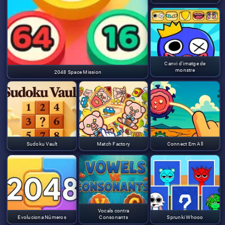
Canvi d'imatge de
monstre
2048 Space Mission
Sudoku Vault
Match Factory
Connect Em All
Vocals contra
Evoluciona Números
Consonants
Sprunki Whooo