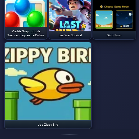
Marble Snap: Joc de
Trencaclosques de Colors
LastWar Survival
Dino Rush
Joc Zippy Bird