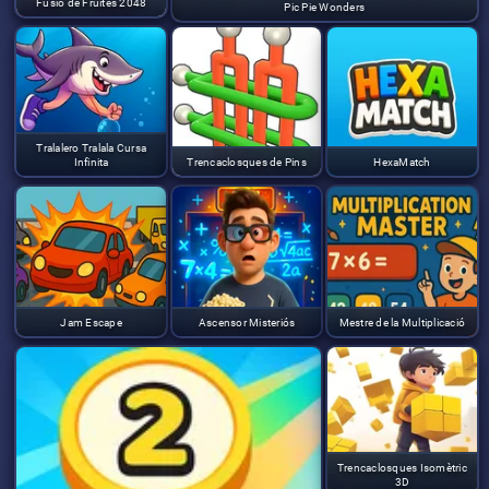
Fusió de Fruites 2048
Pic Pie Wonders
Tralalero Tralala Cursa
Infinita
Trencaclosques de Pins
HexaMatch
Jam Escape
Ascensor Misteriós
Mestre de la Multiplicació
Trencaclosques Isomètric
3D