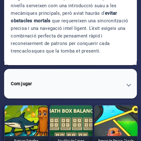
nivells serveixen com una introducció suau a les
mecàniques principals, però aviat hauràs d'
evitar
obstacles mortals
que requereixen una sincronització
precisa i una navegació intel·ligent. L'èxit exigeix una
combinació perfecta de pensament ràpid i
reconeixement de patrons per conquerir cada
trencaclosques que la tomba et presenti.
Com jugar
Brainrot Estrelles
Equilibri de Caixes
Rescat de Peixos: Tira de